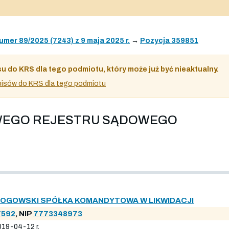
umer 89/2025 (7243) z 9 maja 2025 r.
→
Pozycja 359851
su do KRS dla tego podmiotu, który może już być nieaktualny.
 wpisów do KRS dla tego podmiotu
OWEGO REJESTRU SĄDOWEGO
ROGOWSKI SPÓŁKA KOMANDYTOWA W LIKWIDACJI
7592
, NIP
7773348973
019-04-12 r.