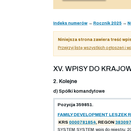
Indeks numerów
→
Rocznik 2025
→
N
Niniejsza strona zawiera treść wpi
Przejrzyj listę wszystkich ogłoszeń i
XV. WPISY DO KRAJ
2. Kolejne
d) Spółki komandytowe
Pozycja 359851.
FAMILY DEVELOPMENT LESZEK 
KRS
0000781854
, REGON
38309
SYSTEM, SYSTEM, wpis do rejestru: 2