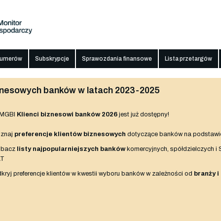
numerów
Subskrypcje
Sprawozdania finansowe
Lista przetargów
biznesowych banków w latach 2023-2025
 MGBI
Klienci biznesowi banków 2026
jest już dostępny!
znaj
preferencje klientów biznesowych
dotyczące banków na podstawi
obacz
listy najpopularniejszych banków
komercyjnych, spółdzielczych i
AT
kryj preferencje klientów w kwestii wyboru banków w zależności od
branży i