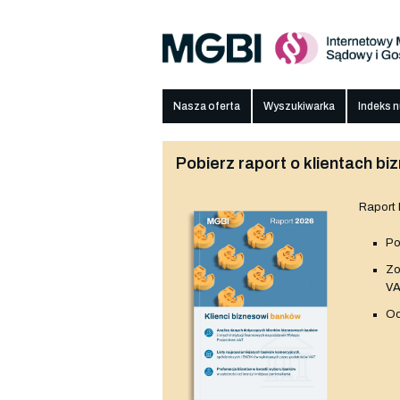
Nasza oferta
Wyszukiwarka
Indeks 
Pobierz raport o klientach 
Raport
Po
Z
V
Od