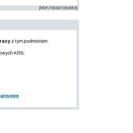
[RDF/715197/25/853]
pracy
z tym podmiotem.
sowych KRS:
inansowe