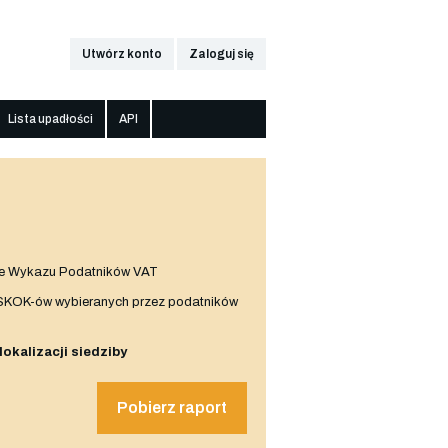
Utwórz konto
Zaloguj się
Lista upadłości
API
e Wykazu Podatników VAT
 SKOK-ów wybieranych przez podatników
 lokalizacji siedziby
Pobierz raport