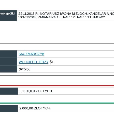
owy spółki
22.11.2018 R., NOTARIUSZ IWONA MIELOCH, KANCELARIA N
10373/2018, ZMIANA PAR. 6, PAR. 12 I PAR. 13.1 UMOWY
KACZMARCZYK
WOJCIECH JERZY
(ukryty)
1.0 0 0,0 0 ZŁOTYCH
2.000,00 ZŁOTYCH