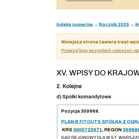
Indeks numerów
→
Rocznik 2025
→
N
Niniejsza strona zawiera treść wpi
Przejrzyj listę wszystkich ogłoszeń i
XV. WPISY DO KRAJ
2. Kolejne
d) Spółki komandytowe
Pozycja 359968.
PLAN B FITOUTS SPÓŁKA Z O
KRS
0000722971
, REGON
36968
SĄD REJONOWY DLA M.ST. WARSZA