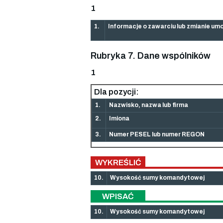
1
1.
Informacje o zawarciu lub zmianie um
Rubryka 7. Dane wspólników
1
Dla pozycji:
1.
Nazwisko, nazwa lub firma
2.
Imiona
3.
Numer PESEL lub numer REGON
WYKREŚLIĆ
10.
Wysokość sumy komandytowej
WPISAĆ
10.
Wysokość sumy komandytowej