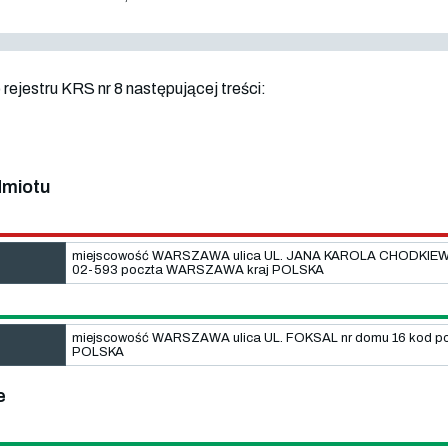
ejestru KRS nr 8 następującej treści:
dmiotu
miejscowość WARSZAWA ulica UL. JANA KAROLA CHODKIEWICZ
02-593 poczta WARSZAWA kraj POLSKA
miejscowość WARSZAWA ulica UL. FOKSAL nr domu 16 kod 
POLSKA
e