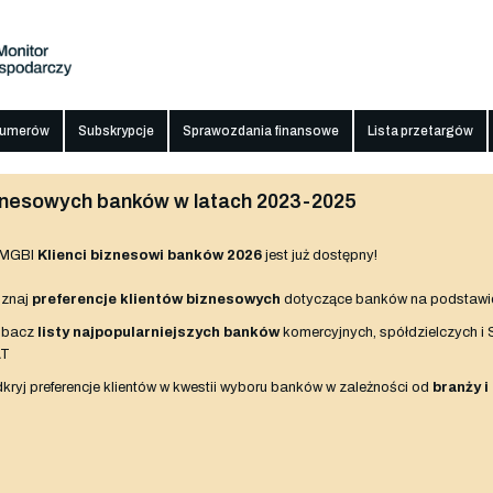
numerów
Subskrypcje
Sprawozdania finansowe
Lista przetargów
biznesowych banków w latach 2023-2025
 MGBI
Klienci biznesowi banków 2026
jest już dostępny!
znaj
preferencje klientów biznesowych
dotyczące banków na podstawi
obacz
listy najpopularniejszych banków
komercyjnych, spółdzielczych i
AT
kryj preferencje klientów w kwestii wyboru banków w zależności od
branży i