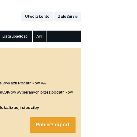
Utwórz konto
Zaloguj się
Lista upadłości
API
e Wykazu Podatników VAT
 SKOK-ów wybieranych przez podatników
 lokalizacji siedziby
Pobierz raport