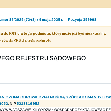
umer 89/2025 (7243) z 9 maja 2025 r.
→
Pozycja 359968
su do KRS dla tego podmiotu, który może już być nieaktualny.
 wpisów do KRS dla tego podmiotu
OWEGO REJESTRU SĄDOWEGO
GRANICZONĄ ODPOWIEDZIALNOŚCIĄ SPÓŁKA KOMANDYTOW
6052
, NIP
5213816952
WY W WARSZAWIE, XIII WYDZIAŁ GOSPODARCZY KRAJOWEGO RE