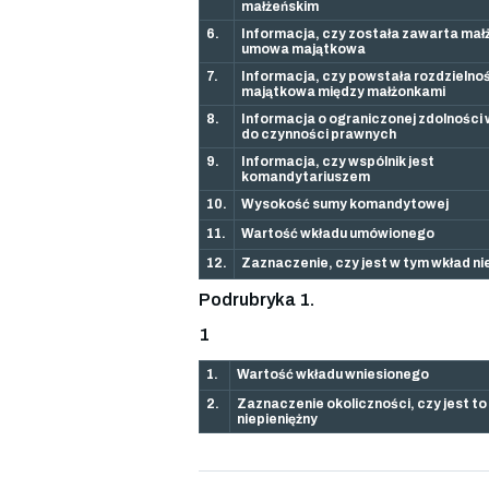
małżeńskim
6.
Informacja, czy została zawarta ma
umowa majątkowa
7.
Informacja, czy powstała rozdzielno
majątkowa między małżonkami
8.
Informacja o ograniczonej zdolności
do czynności prawnych
9.
Informacja, czy wspólnik jest
komandytariuszem
10.
Wysokość sumy komandytowej
11.
Wartość wkładu umówionego
12.
Zaznaczenie, czy jest w tym wkład ni
Podrubryka 1.
1
1.
Wartość wkładu wniesionego
2.
Zaznaczenie okoliczności, czy jest to
niepieniężny