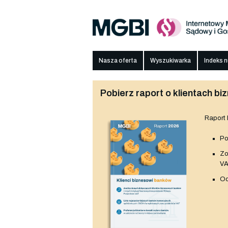
Nasza oferta
Wyszukiwarka
Indeks 
Pobierz raport o klientach 
Raport
Po
Z
V
Od