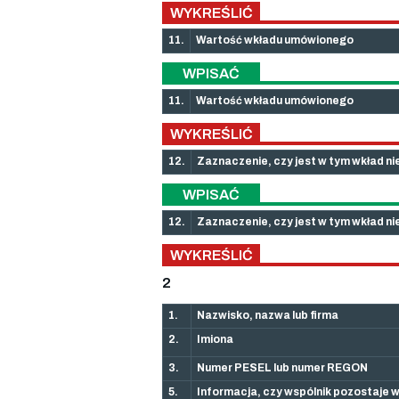
WYKREŚLIĆ
11.
Wartość wkładu umówionego
WPISAĆ
11.
Wartość wkładu umówionego
WYKREŚLIĆ
12.
Zaznaczenie, czy jest w tym wkład ni
WPISAĆ
12.
Zaznaczenie, czy jest w tym wkład ni
WYKREŚLIĆ
2
1.
Nazwisko, nazwa lub firma
2.
Imiona
3.
Numer PESEL lub numer REGON
5.
Informacja, czy wspólnik pozostaje 