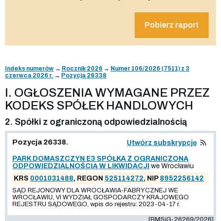
Pobierz raport
Indeks numerów
→
Rocznik 2026
→
Numer 106/2026 (7511) z 3
czerwca 2026 r.
→
Pozycja 26338
I. OGŁOSZENIA WYMAGANE PRZEZ
KODEKS SPÓŁEK HANDLOWYCH
2. Spółki z ograniczoną odpowiedzialnością
Pozycja 26338.
Utwórz subskrypcję
PARK DOMASZCZYN E3 SPÓŁKA Z OGRANICZONĄ
ODPOWIEDZIALNOŚCIĄ W LIKWIDACJI
we Wrocławiu
KRS
0001031488
, REGON
525114272
, NIP
8952256142
SĄD REJONOWY DLA WROCŁAWIA-FABRYCZNEJ WE
WROCŁAWIU, VI WYDZIAŁ GOSPODARCZY KRAJOWEGO
REJESTRU SĄDOWEGO, wpis do rejestru: 2023-04-17 r.
[BMSiG-26269/2026]