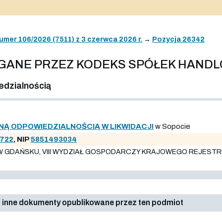
umer 106/2026 (7511) z 3 czerwca 2026 r.
→
Pozycja 26342
AGANE PRZEZ KODEKS SPÓŁEK HAND
edzialnością
NĄ ODPOWIEDZIALNOŚCIĄ W LIKWIDACJI
w Sopocie
722
, NIP
5851493034
DAŃSKU, VIII WYDZIAŁ GOSPODARCZY KRAJOWEGO REJESTRU SĄ
 inne dokumenty opublikowane przez ten podmiot