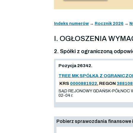
Indeks numerów
→
Rocznik 2026
→
N
I. OGŁOSZENIA WYM
2. Spółki z ograniczoną odpowi
Pozycja 26342.
TREE MK SPÓŁKA Z OGRANICZO
KRS
0000881922
, REGON
388108
SĄD REJONOWY GDAŃSK-PÓŁNOC W G
02-04 r.
Pobierz sprawozdania finansowe i