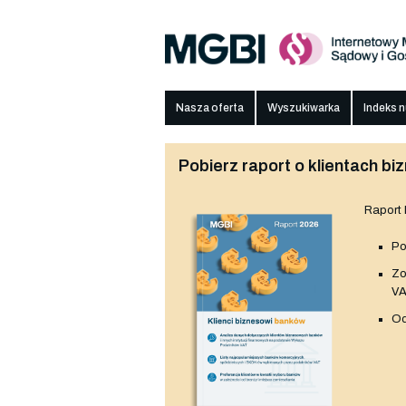
Nasza oferta
Wyszukiwarka
Indeks 
Pobierz raport o klientach 
Raport
Po
Z
V
Od