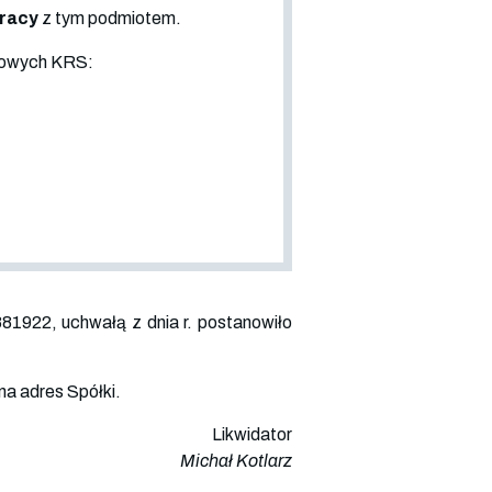
pracy
z tym podmiotem.
sowych KRS:
881922
, uchwałą z dnia r. postanowiło
na adres Spółki.
Likwidator
Michał Kotlarz