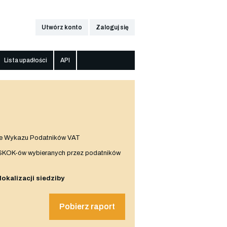
Utwórz konto
Zaloguj się
Lista upadłości
API
e Wykazu Podatników VAT
 SKOK-ów wybieranych przez podatników
 lokalizacji siedziby
Pobierz raport