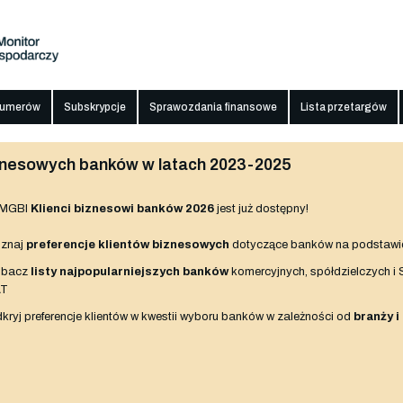
numerów
Subskrypcje
Sprawozdania finansowe
Lista przetargów
biznesowych banków w latach 2023-2025
 MGBI
Klienci biznesowi banków 2026
jest już dostępny!
znaj
preferencje klientów biznesowych
dotyczące banków na podstawi
obacz
listy najpopularniejszych banków
komercyjnych, spółdzielczych i
AT
kryj preferencje klientów w kwestii wyboru banków w zależności od
branży i