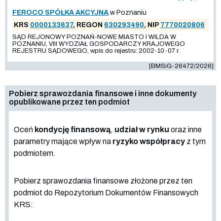
FEROCO SPÓŁKA AKCYJNA
w Poznaniu
KRS
0000133637
, REGON
630293490
, NIP
7770020806
SĄD REJONOWY POZNAŃ-NOWE MIASTO I WILDA W
POZNANIU, VIII WYDZIAŁ GOSPODARCZY KRAJOWEGO
REJESTRU SĄDOWEGO, wpis do rejestru: 2002-10-07 r.
[BMSiG-26472/2026]
Pobierz sprawozdania finansowe i inne dokumenty
opublikowane przez ten podmiot
Oceń
kondycję finansową
,
udział w rynku
oraz inne
parametry mające wpływ na
ryzyko współpracy
z tym
podmiotem.
Pobierz sprawozdania finansowe złożone przez ten
podmiot do Repozytorium Dokumentów Finansowych
KRS: