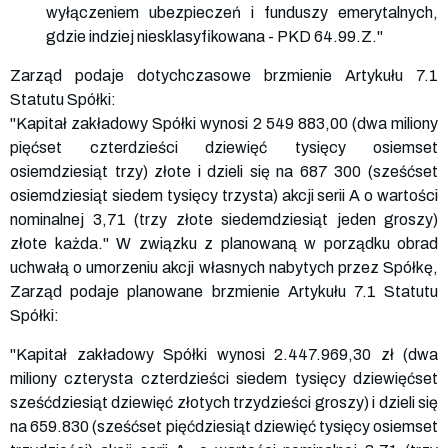
wyłączeniem ubezpieczeń i funduszy emerytalnych,
gdzie indziej niesklasyfikowana - PKD 64.99.Z."
Zarząd podaje dotychczasowe brzmienie Artykułu 7.1
Statutu Spółki:
"Kapitał zakładowy Spółki wynosi 2 549 883,00 (dwa miliony
pięćset czterdzieści dziewięć tysięcy osiemset
osiemdziesiąt trzy) złote i dzieli się na 687 300 (sześćset
osiemdziesiąt siedem tysięcy trzysta) akcji serii A o wartości
nominalnej 3,71 (trzy złote siedemdziesiąt jeden groszy)
złote każda." W związku z planowaną w porządku obrad
uchwałą o umorzeniu akcji własnych nabytych przez Spółkę,
Zarząd podaje planowane brzmienie Artykułu 7.1 Statutu
Spółki:
"Kapitał zakładowy Spółki wynosi 2.447.969,30 zł (dwa
miliony czterysta czterdzieści siedem tysięcy dziewięćset
sześćdziesiąt dziewięć złotych trzydzieści groszy) i dzieli się
na 659.830 (sześćset pięćdziesiąt dziewięć tysięcy osiemset