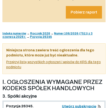
Pobierz raport
Indeks numerów
→
Rocznik 2026
→
Numer 106/2026 (7511) z 3
czerwca 2026 r.
→
Pozycja 26345
Niniejsza strona zawiera treść ogłoszenia dla tego
podmiotu, które może już być nieaktualne.
Przejrzyj listę wszystkich ogłoszeń i wpisów do KRS dla tego
podmiotu
I. OGŁOSZENIA WYMAGANE PRZEZ
KODEKS SPÓŁEK HANDLOWYCH
3. Spółki akcyjne
Pozycja 26345.
Utwórz subskrypcję