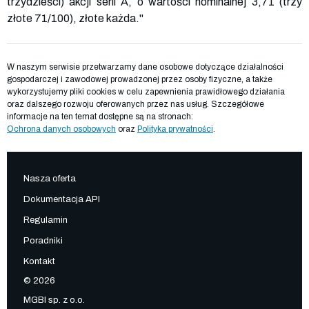
trzydzieści) akcji serii A, o wartości nominalnej 3,71 (trzy
złote 71/100), złote każda."
W naszym serwisie przetwarzamy dane osobowe dotyczące działalności
gospodarczej i zawodowej prowadzonej przez osoby fizyczne, a także
wykorzystujemy pliki cookies w celu zapewnienia prawidłowego działania
oraz dalszego rozwoju oferowanych przez nas usług. Szczegółowe
informacje na ten temat dostępne są na stronach:
Ochrona danych osobowych
oraz
Polityka prywatności
.
Nasza oferta
Dokumentacja API
Regulamin
Poradniki
Kontakt
© 2026
MGBI sp. z o.o.