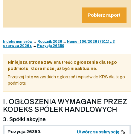
Pobierz raport
Indeks numerów
→
Rocznik 2026
→
Numer 106/2026 (7511) z 3
czerwca 2026 r.
→
Pozycja 26350
Niniejsza strona zawiera treść ogłoszenia dla tego
podmiotu, które może już być nieaktualne.
Przejrzyj listę wszystkich ogłoszeń i wpisów do KRS dla tego
podmiotu
I. OGŁOSZENIA WYMAGANE PRZEZ
KODEKS SPÓŁEK HANDLOWYCH
3. Spółki akcyjne
Pozycja 26350.
Utwórz subskrypcję