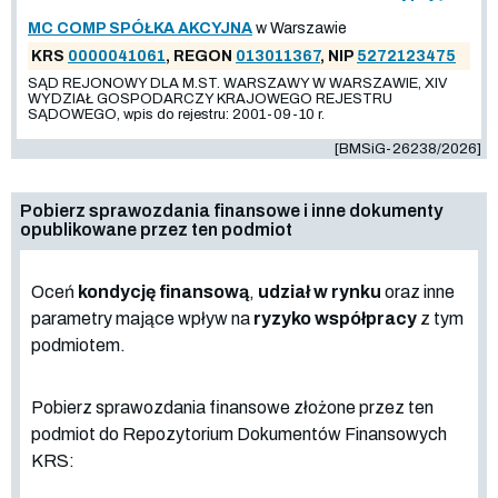
MC COMP SPÓŁKA AKCYJNA
w Warszawie
KRS
0000041061
, REGON
013011367
, NIP
5272123475
SĄD REJONOWY DLA M.ST. WARSZAWY W WARSZAWIE, XIV
WYDZIAŁ GOSPODARCZY KRAJOWEGO REJESTRU
SĄDOWEGO, wpis do rejestru: 2001-09-10 r.
[BMSiG-26238/2026]
Pobierz sprawozdania finansowe i inne dokumenty
opublikowane przez ten podmiot
Oceń
kondycję finansową
,
udział w rynku
oraz inne
parametry mające wpływ na
ryzyko współpracy
z tym
podmiotem.
Pobierz sprawozdania finansowe złożone przez ten
podmiot do Repozytorium Dokumentów Finansowych
KRS: