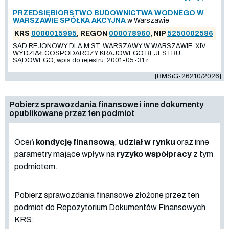
PRZEDSIĘBIORSTWO BUDOWNICTWA WODNEGO W
WARSZAWIE SPÓŁKA AKCYJNA
w Warszawie
KRS
0000015995
, REGON
000078960
, NIP
5250002586
SĄD REJONOWY DLA M.ST. WARSZAWY W WARSZAWIE, XIV
WYDZIAŁ GOSPODARCZY KRAJOWEGO REJESTRU
SĄDOWEGO, wpis do rejestru: 2001-05-31 r.
[BMSiG-26210/2026]
Pobierz sprawozdania finansowe i inne dokumenty
opublikowane przez ten podmiot
Oceń
kondycję finansową
,
udział w rynku
oraz inne
parametry mające wpływ na
ryzyko współpracy
z tym
podmiotem.
Pobierz sprawozdania finansowe złożone przez ten
podmiot do Repozytorium Dokumentów Finansowych
KRS: