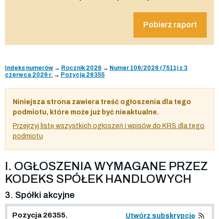
Pobierz raport
Indeks numerów
→
Rocznik 2026
→
Numer 106/2026 (7511) z 3
czerwca 2026 r.
→
Pozycja 26355
Niniejsza strona zawiera treść ogłoszenia dla tego
podmiotu, które może już być nieaktualne.
Przejrzyj listę wszystkich ogłoszeń i wpisów do KRS dla tego
podmiotu
I. OGŁOSZENIA WYMAGANE PRZEZ
KODEKS SPÓŁEK HANDLOWYCH
3. Spółki akcyjne
Pozycja 26355.
Utwórz subskrypcję