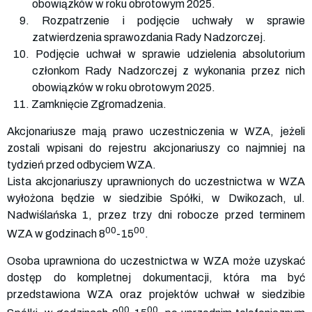
obowiązków w roku obrotowym 2025.
9. Rozpatrzenie i podjęcie uchwały w sprawie
zatwierdzenia sprawozdania Rady Nadzorczej.
10. Podjęcie uchwał w sprawie udzielenia absolutorium
członkom Rady Nadzorczej z wykonania przez nich
obowiązków w roku obrotowym 2025.
11. Zamknięcie Zgromadzenia.
Akcjonariusze mają prawo uczestniczenia w WZA, jeżeli
zostali wpisani do rejestru akcjonariuszy co najmniej na
tydzień przed odbyciem WZA.
Lista akcjonariuszy uprawnionych do uczestnictwa w WZA
wyłożona będzie w siedzibie Spółki, w Dwikozach, ul.
Nadwiślańska 1, przez trzy dni robocze przed terminem
00
00
WZA w godzinach 8
-15
.
Osoba uprawniona do uczestnictwa w WZA może uzyskać
dostęp do kompletnej dokumentacji, która ma być
przedstawiona WZA oraz projektów uchwał w siedzibie
00
00