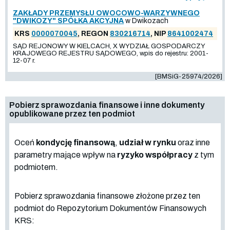
ZAKŁADY PRZEMYSŁU OWOCOWO-WARZYWNEGO
"DWIKOZY" SPÓŁKA AKCYJNA
w Dwikozach
KRS
0000070045
, REGON
830216714
, NIP
8641002474
SĄD REJONOWY W KIELCACH, X WYDZIAŁ GOSPODARCZY
KRAJOWEGO REJESTRU SĄDOWEGO, wpis do rejestru: 2001-
12-07 r.
[BMSiG-25974/2026]
Pobierz sprawozdania finansowe i inne dokumenty
opublikowane przez ten podmiot
Oceń
kondycję finansową
,
udział w rynku
oraz inne
parametry mające wpływ na
ryzyko współpracy
z tym
podmiotem.
Pobierz sprawozdania finansowe złożone przez ten
podmiot do Repozytorium Dokumentów Finansowych
KRS: