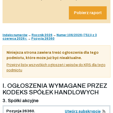
Pobierz raport
Indeks numerów
→
Rocznik 2026
→
Numer 106/2026 (7511) z 3
czerwca 2026 r.
→
Pozycja 26360
Niniejsza strona zawiera treść ogłoszenia dla tego
podmiotu, które może już być nieaktualne.
Przejrzyj listę wszystkich ogłoszeń i wpisów do KRS dla tego
podmiotu
I. OGŁOSZENIA WYMAGANE PRZEZ
KODEKS SPÓŁEK HANDLOWYCH
3. Spółki akcyjne
Pozycja 26360.
Utwórz subskrypcję