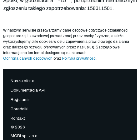
Spółki, w godzinach 8
-15
, po uprzednim telefonicznym
zgłoszeniu takiego zapotrzebowania: 158311501.
W naszym serwisie przetwarzamy dane osobowe dotyczące działalności
gospodarczej i zawodowej prowadzonej przez osoby fizyczne, a także
wykorzystujemy pliki cookies w celu zapewnienia prawidłowego działania
oraz dalszego rozwoju oferowanych przez nas usług. Szczegółowe
informacje na ten temat dostępne są na stronach:
Ochrona danych osobowych
oraz
Polityka prywatności
.
Nasza oferta
Dokumentacja API
Regulamin
Poradniki
Kontakt
© 2026
MGBI sp. z o.o.