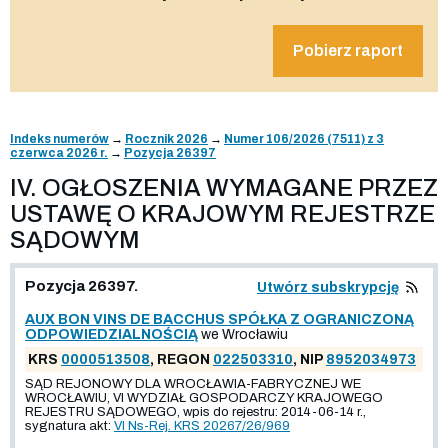
Pobierz raport
Indeks numerów
→
Rocznik 2026
→
Numer 106/2026 (7511) z 3
czerwca 2026 r.
→
Pozycja 26397
IV. OGŁOSZENIA WYMAGANE PRZEZ
USTAWĘ O KRAJOWYM REJESTRZE
SĄDOWYM
Pozycja 26397.
Utwórz subskrypcję
AUX BON VINS DE BACCHUS SPÓŁKA Z OGRANICZONĄ
ODPOWIEDZIALNOŚCIĄ
we Wrocławiu
KRS
0000513508
, REGON
022503310
, NIP
8952034973
SĄD REJONOWY DLA WROCŁAWIA-FABRYCZNEJ WE
WROCŁAWIU, VI WYDZIAŁ GOSPODARCZY KRAJOWEGO
REJESTRU SĄDOWEGO, wpis do rejestru: 2014-06-14 r.,
sygnatura akt:
VI Ns-Rej. KRS 20267/26/969