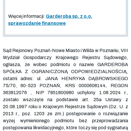
Więcej informacji:
Garderoba sp. z o.o.
sprawozdanie finansowe
Sąd Rejonowy Poznań-Nowe Miasto i Wilda w Poznaniu, VIII
Wydział Gospodarczy Krajowego Rejestru Sądowego,
ogłasza, że wobec podmiotu o nazwie GARDEROBA
SPÓŁKA Z OGRANICZONĄ ODPOWIEDZIALNOŚCIĄ,
ostatni adres: ul. JANA HENRYKA DĄBROWSKIEGO
75/70, 60-523 POZNAŃ, KRS
0000608144
, REGON
363812076
, NIP
7851800980
uchylony 1.08.2024 r.,
zostało wszczęte na podstawie art. 25a Ustawy z
20.08.1997 roku o Krajowym Rejestrze Sądowym (Dz. U. z
2013 r., poz. 1203 ze zm.) postępowanie o rozwiązanie
wyżej wymienionego podmiotu bez przeprowadzania
postępowania likwidacyjnego, które toczy się pod sygnaturą