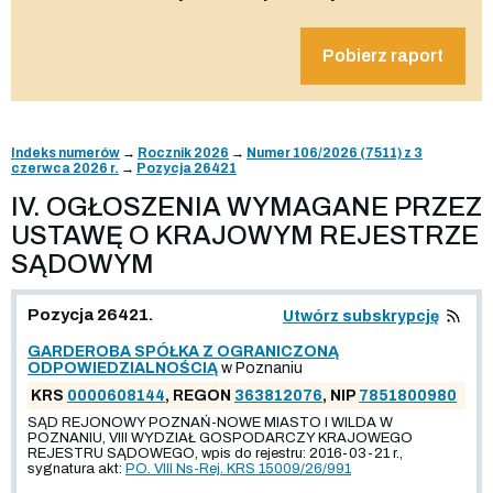
Pobierz raport
Indeks numerów
→
Rocznik 2026
→
Numer 106/2026 (7511) z 3
czerwca 2026 r.
→
Pozycja 26421
IV. OGŁOSZENIA WYMAGANE PRZEZ
USTAWĘ O KRAJOWYM REJESTRZE
SĄDOWYM
Pozycja 26421.
Utwórz subskrypcję
GARDEROBA SPÓŁKA Z OGRANICZONĄ
ODPOWIEDZIALNOŚCIĄ
w Poznaniu
KRS
0000608144
, REGON
363812076
, NIP
7851800980
SĄD REJONOWY POZNAŃ-NOWE MIASTO I WILDA W
POZNANIU, VIII WYDZIAŁ GOSPODARCZY KRAJOWEGO
REJESTRU SĄDOWEGO, wpis do rejestru: 2016-03-21 r.,
sygnatura akt:
PO. VIII Ns-Rej. KRS 15009/26/991