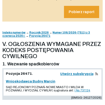
Pobierz raport
Indeks numerów
→
Rocznik 2026
→
Numer 106/2026 (7511) z 3
czerwca 2026 r.
→
Pozycja 26471
V. OGŁOSZENIA WYMAGANE PRZEZ
KODEKS POSTĘPOWANIA
CYWILNEGO
1. Wezwanie spadkobierców
Pozycja 26471.
Utwórz subskrypcję
Wnioskodawca Budny Marcin
SĄD REJONOWY POZNAŃ-NOWE MIASTO I WILDA W
POZNANIU, I WYDZIAŁ CYWILNY, sygnatura akt:
I Ns 737/24
[BMSiG-26127/2026]