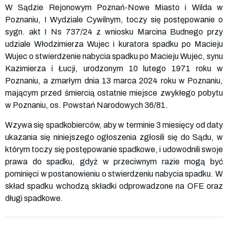
W Sądzie Rejonowym Poznań-Nowe Miasto i Wilda w
Poznaniu, I Wydziale Cywilnym, toczy się postępowanie o
sygn. akt I Ns 737/24 z wniosku Marcina Budnego przy
udziale Włodzimierza Wujec i kuratora spadku po Macieju
Wujec o stwierdzenie nabycia spadku po Macieju Wujec, synu
Kazimierza i Łucji, urodzonym 10 lutego 1971 roku w
Poznaniu, a zmarłym dnia 13 marca 2024 roku w Poznaniu,
mającym przed śmiercią ostatnie miejsce zwykłego pobytu
w Poznaniu, os. Powstań Narodowych 36/81.
Wzywa się spadkobierców, aby w terminie 3 miesięcy od daty
ukazania się niniejszego ogłoszenia zgłosili się do Sądu, w
którym toczy się postępowanie spadkowe, i udowodnili swoje
prawa do spadku, gdyż w przeciwnym razie mogą być
pominięci w postanowieniu o stwierdzeniu nabycia spadku. W
skład spadku wchodzą składki odprowadzone na OFE oraz
długi spadkowe.