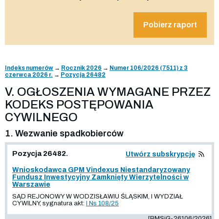
Pobierz raport
Indeks numerów
→
Rocznik 2026
→
Numer 106/2026 (7511) z 3
czerwca 2026 r.
→
Pozycja 26482
V. OGŁOSZENIA WYMAGANE PRZEZ
KODEKS POSTĘPOWANIA
CYWILNEGO
1. Wezwanie spadkobierców
Pozycja 26482.
Utwórz subskrypcję
Wnioskodawca GPM Vindexus Niestandaryzowany
Fundusz Inwestycyjny Zamknięty Wierzytelności w
Warszawie
SĄD REJONOWY W WODZISŁAWIU ŚLĄSKIM, I WYDZIAŁ
CYWILNY, sygnatura akt:
I Ns 108/25
[BMSiG-26106/2026]