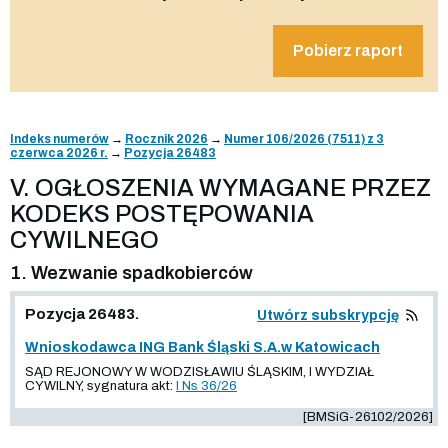
Pobierz raport
Indeks numerów
→
Rocznik 2026
→
Numer 106/2026 (7511) z 3
czerwca 2026 r.
→
Pozycja 26483
V. OGŁOSZENIA WYMAGANE PRZEZ
KODEKS POSTĘPOWANIA
CYWILNEGO
1. Wezwanie spadkobierców
Pozycja 26483.
Utwórz subskrypcję
Wnioskodawca ING Bank Śląski S.A.w Katowicach
SĄD REJONOWY W WODZISŁAWIU ŚLĄSKIM, I WYDZIAŁ
CYWILNY, sygnatura akt:
I Ns 36/26
[BMSiG-26102/2026]