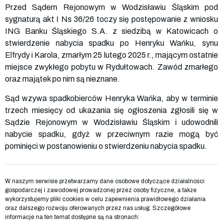
Przed Sądem Rejonowym w Wodzisławiu Śląskim pod
sygnaturą akt I Ns 36/26 toczy się postępowanie z wniosku
ING Banku Śląskiego S.A. z siedzibą w Katowicach o
stwierdzenie nabycia spadku po Henryku Wańku, synu
Elfrydy i Karola, zmarłym 25 lutego 2025 r., mającym ostatnie
miejsce zwykłego pobytu w Rydułtowach. Zawód zmarłego
oraz majątek po nim są nieznane.
Sąd wzywa spadkobierców Henryka Wańka, aby w terminie
trzech miesięcy od ukazania się ogłoszenia zgłosili się w
Sądzie Rejonowym w Wodzisławiu Śląskim i udowodnili
nabycie spadku, gdyż w przeciwnym razie mogą być
pominięci w postanowieniu o stwierdzeniu nabycia spadku.
W naszym serwisie przetwarzamy dane osobowe dotyczące działalności
gospodarczej i zawodowej prowadzonej przez osoby fizyczne, a także
wykorzystujemy pliki cookies w celu zapewnienia prawidłowego działania
oraz dalszego rozwoju oferowanych przez nas usług. Szczegółowe
informacje na ten temat dostępne są na stronach: