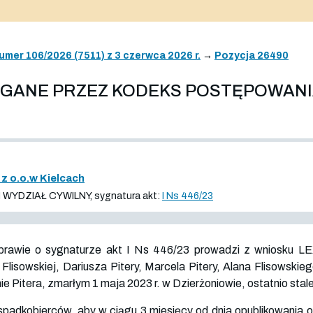
umer 106/2026 (7511) z 3 czerwca 2026 r.
→
Pozycja 26490
AGANE PRZEZ KODEKS POSTĘPOWAN
 o.o.w Kielcach
WYDZIAŁ CYWILNY, sygnatura akt:
I Ns 446/23
rawie o sygnaturze akt I Ns 446/23 prowadzi z wniosku L
Flisowskiej, Dariusza Pitery, Marcela Pitery, Alana Flisowskie
e Pitera, zmarłym 1 maja 2023 r. w Dzierżoniowie, ostatnio sta
dkobierców, aby w ciągu 3 miesięcy od dnia opublikowania ogło