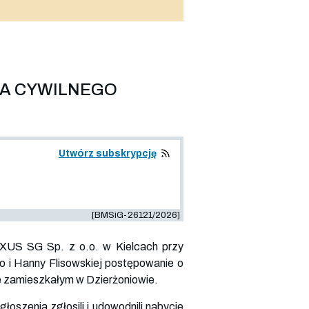
IA CYWILNEGO
Utwórz subskrypcję
[BMSiG-26121/2026]
EXUS SG Sp. z o.o. w Kielcach przy
go i Hanny Flisowskiej postępowanie o
le zamieszkałym w Dzierżoniowie.
szenia zgłosili i udowodnili nabycie