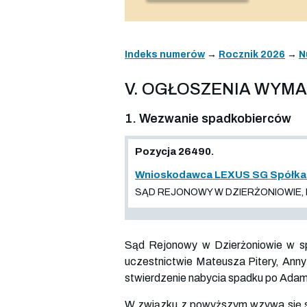
Indeks numerów
→
Rocznik 2026
→
N
V. OGŁOSZENIA WYM
1. Wezwanie spadkobierców
Pozycja 26490.
Wnioskodawca LEXUS SG Spółka z
SĄD REJONOWY W DZIERŻONIOWIE, I 
Sąd Rejonowy w Dzierżoniowie w sp
uczestnictwie Mateusza Pitery, Anny 
stwierdzenie nabycia spadku po Adami
W związku z powyższym wzywa się spa