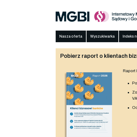
Nasza oferta
Wyszukiwarka
Indeks 
Pobierz raport o klientach 
Raport
Po
Z
V
Od