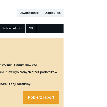
Utwórz konto
Zaloguj się
Lista upadłości
API
e Wykazu Podatników VAT
 SKOK-ów wybieranych przez podatników
 lokalizacji siedziby
Pobierz raport