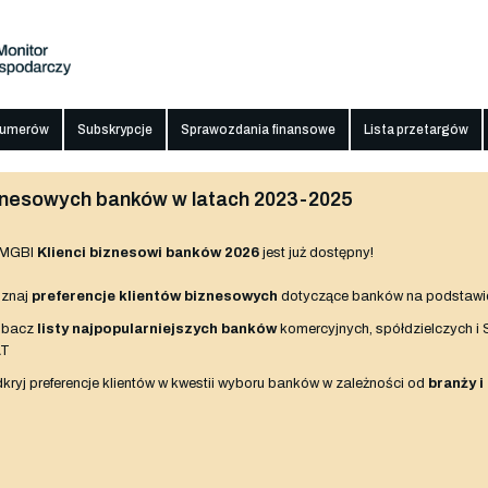
numerów
Subskrypcje
Sprawozdania finansowe
Lista przetargów
biznesowych banków w latach 2023-2025
 MGBI
Klienci biznesowi banków 2026
jest już dostępny!
znaj
preferencje klientów biznesowych
dotyczące banków na podstawi
obacz
listy najpopularniejszych banków
komercyjnych, spółdzielczych i
AT
kryj preferencje klientów w kwestii wyboru banków w zależności od
branży i