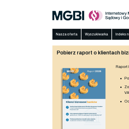
Nasza oferta
Wyszukiwarka
Indeks 
Pobierz raport o klientach 
Raport
Po
Z
V
Od