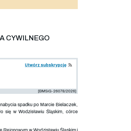
IA CYWILNEGO
Utwórz subskrypcję
[BMSiG-26078/2026]
 nabycia spadku po Marcie Bielaczek,
ało się w Wodzisławiu Śląskim, córce
zie Rejonowym w Wodzisławiu Śląskim i