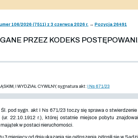
umer 106/2026 (7511) z 3 czerwca 2026 r.
→
Pozycja 26491
AGANE PRZEZ KODEKS POSTĘPOWAN
IM, I WYDZIAŁ CYWILNY, sygnatura akt:
I Ns 671/23
. pod sygn. akt I Ns 671/23 toczy się sprawa o stwierdzenie
 (ur. 22.10.1912 r.), której ostatnie miejsce pobytu znajdow
a majątek w postaci nieruchomości.
u 3 miesięcy od dnia ukazania się ogłoszenia zgłosili się w Sąd