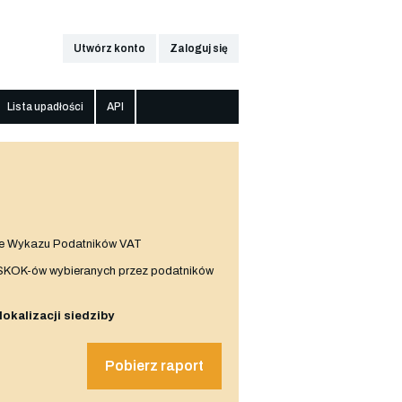
Utwórz konto
Zaloguj się
Lista upadłości
API
e Wykazu Podatników VAT
 SKOK-ów wybieranych przez podatników
 lokalizacji siedziby
Pobierz raport