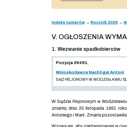
Indeks numerów
→
Rocznik 2026
→
N
V. OGŁOSZENIA WYM
1. Wezwanie spadkobierców
Pozycja 26491.
Wnioskodawca Nachtigal Antoni
SĄD REJONOWY W WODZISŁAWIU ŚLĄSK
W Sądzie Rejonowym w Wodzisławiu Śl
zmarłej dnia 20 listopada 1991 roku
Antoniego i Marii. Zmarła pozostawił
Wzywa się, aby zainteresowani w ciąg