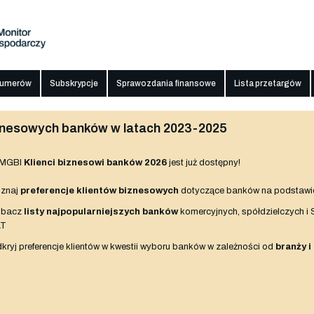
numerów
Subskrypcje
Sprawozdania finansowe
Lista przetargów
biznesowych banków w latach 2023-2025
 MGBI
Klienci biznesowi banków 2026
jest już dostępny!
znaj
preferencje klientów biznesowych
dotyczące banków na podstawi
obacz
listy najpopularniejszych banków
komercyjnych, spółdzielczych i
AT
kryj preferencje klientów w kwestii wyboru banków w zależności od
branży i