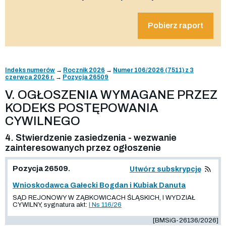
Pobierz raport
Indeks numerów
→
Rocznik 2026
→
Numer 106/2026 (7511) z 3
czerwca 2026 r.
→
Pozycja 26509
V. OGŁOSZENIA WYMAGANE PRZEZ
KODEKS POSTĘPOWANIA
CYWILNEGO
4. Stwierdzenie zasiedzenia - wezwanie
zainteresowanych przez ogłoszenie
Pozycja 26509.
Utwórz subskrypcję
Wnioskodawca Gałecki Bogdan i Kubiak Danuta
SĄD REJONOWY W ZĄBKOWICACH ŚLĄSKICH, I WYDZIAŁ
CYWILNY, sygnatura akt:
I Ns 116/26
[BMSiG-26136/2026]