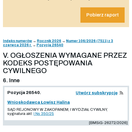
Pobierz raport
Indeks numerów
→
Rocznik 2026
→
Numer 106/2026 (7511) z 3
czerwca 2026 r.
→
Pozycja 26540
V. OGŁOSZENIA WYMAGANE PRZEZ
KODEKS POSTĘPOWANIA
CYWILNEGO
6. Inne
Pozycja 26540.
Utwórz subskrypcję
Wnioskodawca Łowisz Halina
SĄD REJONOWY W ZAKOPANEM, I WYDZIAŁ CYWILNY,
sygnatura akt:
I Ns 350/25
[BMSiG-26272/2026]