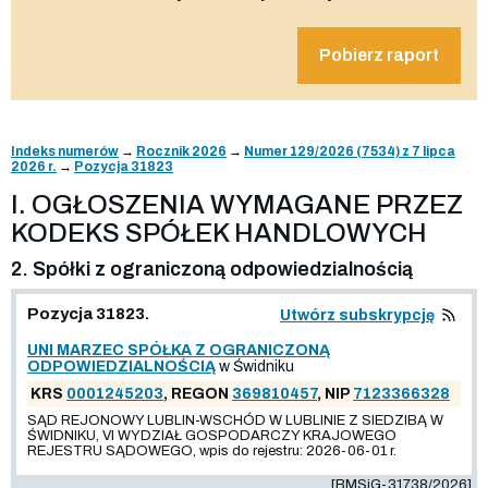
Pobierz raport
Indeks numerów
→
Rocznik 2026
→
Numer 129/2026 (7534) z 7 lipca
2026 r.
→
Pozycja 31823
I. OGŁOSZENIA WYMAGANE PRZEZ
KODEKS SPÓŁEK HANDLOWYCH
2. Spółki z ograniczoną odpowiedzialnością
Pozycja 31823.
Utwórz subskrypcję
UNI MARZEC SPÓŁKA Z OGRANICZONĄ
ODPOWIEDZIALNOŚCIĄ
w Świdniku
KRS
0001245203
, REGON
369810457
, NIP
7123366328
SĄD REJONOWY LUBLIN-WSCHÓD W LUBLINIE Z SIEDZIBĄ W
ŚWIDNIKU, VI WYDZIAŁ GOSPODARCZY KRAJOWEGO
REJESTRU SĄDOWEGO, wpis do rejestru: 2026-06-01 r.
[BMSiG-31738/2026]