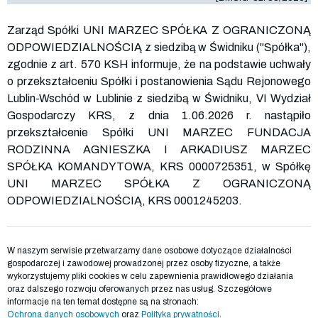
Zarząd Spółki UNI MARZEC SPÓŁKA Z OGRANICZONĄ
ODPOWIEDZIALNOŚCIĄ z siedzibą w Świdniku ("Spółka"),
zgodnie z art. 570 KSH informuje, że na podstawie uchwały
o przekształceniu Spółki i postanowienia Sądu Rejonowego
Lublin-Wschód w Lublinie z siedzibą w Świdniku, VI Wydział
Gospodarczy KRS, z dnia 1.06.2026 r. nastąpiło
przekształcenie Spółki UNI MARZEC FUNDACJA
RODZINNA AGNIESZKA I ARKADIUSZ MARZEC
SPÓŁKA KOMANDYTOWA, KRS
0000725351
, w Spółkę
UNI MARZEC SPÓŁKA Z OGRANICZONĄ
ODPOWIEDZIALNOŚCIĄ, KRS
0001245203
.
W naszym serwisie przetwarzamy dane osobowe dotyczące działalności
gospodarczej i zawodowej prowadzonej przez osoby fizyczne, a także
wykorzystujemy pliki cookies w celu zapewnienia prawidłowego działania
oraz dalszego rozwoju oferowanych przez nas usług. Szczegółowe
informacje na ten temat dostępne są na stronach:
Ochrona danych osobowych
oraz
Polityka prywatności
.