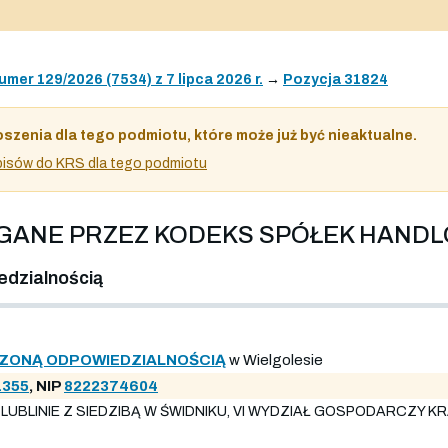
umer 129/2026 (7534) z 7 lipca 2026 r.
→
Pozycja 31824
oszenia dla tego podmiotu, które może już być nieaktualne.
 wpisów do KRS dla tego podmiotu
AGANE PRZEZ KODEKS SPÓŁEK HAND
edzialnością
ICZONĄ ODPOWIEDZIALNOŚCIĄ
w Wielgolesie
1355
, NIP
8222374604
LUBLINIE Z SIEDZIBĄ W ŚWIDNIKU, VI WYDZIAŁ GOSPODARCZY