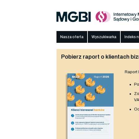
Nasza oferta
Wyszukiwarka
Indeks 
Pobierz raport o klientach 
Raport
Po
Z
V
Od