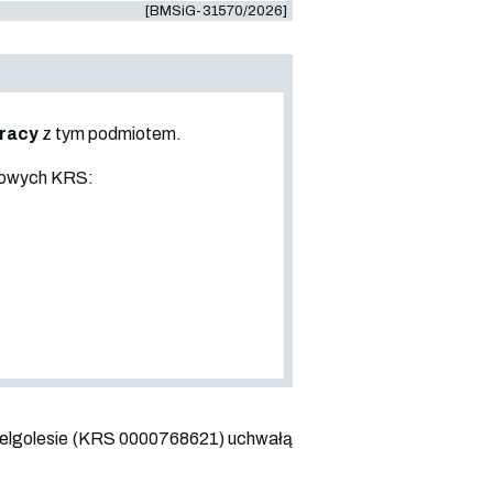
[BMSiG-31570/2026]
pracy
z tym podmiotem.
sowych KRS:
ielgolesie (KRS
0000768621
) uchwałą