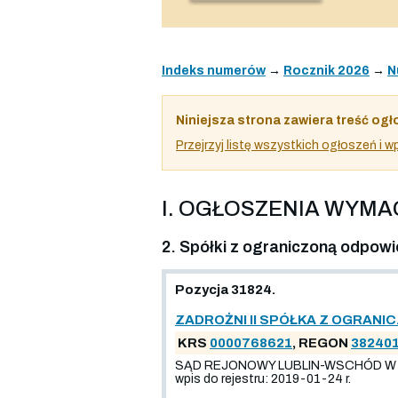
Indeks numerów
→
Rocznik 2026
→
N
Niniejsza strona zawiera treść ogł
Przejrzyj listę wszystkich ogłoszeń i
I. OGŁOSZENIA WYM
2. Spółki z ograniczoną odpowi
Pozycja 31824.
ZADROŻNI II SPÓŁKA Z OGRAN
KRS
0000768621
, REGON
38240
SĄD REJONOWY LUBLIN-WSCHÓD W 
wpis do rejestru: 2019-01-24 r.