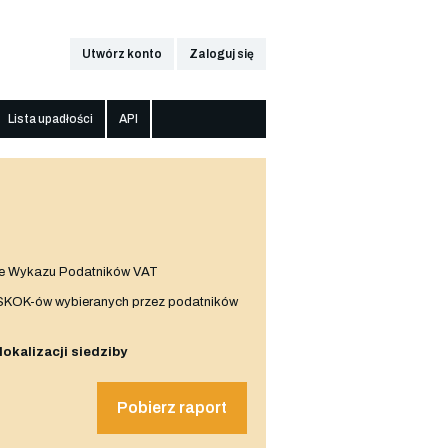
Utwórz konto
Zaloguj się
Lista upadłości
API
e Wykazu Podatników VAT
 SKOK-ów wybieranych przez podatników
 lokalizacji siedziby
Pobierz raport