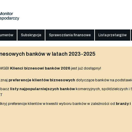
numerów
Subskrypcje
Sprawozdania finansowe
Lista przetargów
biznesowych banków w latach 2023-2025
 MGBI
Klienci biznesowi banków 2026
jest już dostępny!
znaj
preferencje klientów biznesowych
dotyczące banków na podstawi
obacz
listy najpopularniejszych banków
komercyjnych, spółdzielczych i
AT
kryj preferencje klientów w kwestii wyboru banków w zależności od
branży i