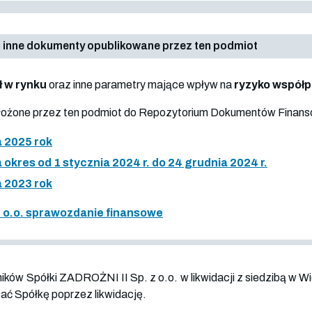
 inne dokumenty opublikowane przez ten podmiot
ł w rynku
oraz inne parametry mające wpływ na
ryzyko współ
złożone przez ten podmiot do Repozytorium Dokumentów Finan
 2025 rok
kres od 1 stycznia 2024 r. do 24 grudnia 2024 r.
 2023 rok
 z o.o. sprawozdanie finansowe
w Spółki ZADROŻNI II Sp. z o.o. w likwidacji z siedzibą w W
zać Spółkę poprzez likwidację.