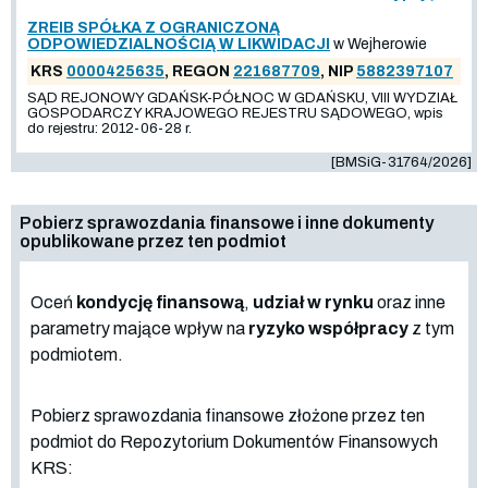
ZREIB SPÓŁKA Z OGRANICZONĄ
ODPOWIEDZIALNOŚCIĄ W LIKWIDACJI
w Wejherowie
KRS
0000425635
, REGON
221687709
, NIP
5882397107
SĄD REJONOWY GDAŃSK-PÓŁNOC W GDAŃSKU, VIII WYDZIAŁ
GOSPODARCZY KRAJOWEGO REJESTRU SĄDOWEGO, wpis
do rejestru: 2012-06-28 r.
[BMSiG-31764/2026]
Pobierz sprawozdania finansowe i inne dokumenty
opublikowane przez ten podmiot
Oceń
kondycję finansową
,
udział w rynku
oraz inne
parametry mające wpływ na
ryzyko współpracy
z tym
podmiotem.
Pobierz sprawozdania finansowe złożone przez ten
podmiot do Repozytorium Dokumentów Finansowych
KRS: