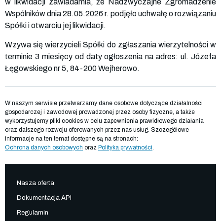
w likwidacji zawiadamia, że Nadzwyczajne Zgromadzenie
Wspólników dnia 28.05.2026 r. podjęło uchwałę o rozwiązaniu
Spółki i otwarciu jej likwidacji.
Wzywa się wierzycieli Spółki do zgłaszania wierzytelności w
terminie 3 miesięcy od daty ogłoszenia na adres: ul. Józefa
Łęgowskiego nr 5, 84-200 Wejherowo.
W naszym serwisie przetwarzamy dane osobowe dotyczące działalności
gospodarczej i zawodowej prowadzonej przez osoby fizyczne, a także
wykorzystujemy pliki cookies w celu zapewnienia prawidłowego działania
oraz dalszego rozwoju oferowanych przez nas usług. Szczegółowe
informacje na ten temat dostępne są na stronach:
Ochrona danych osobowych
oraz
Polityka prywatności
.
Nasza oferta
Dokumentacja API
Regulamin