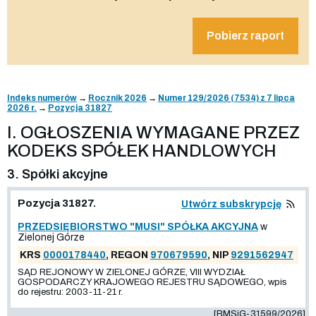
Pobierz raport
Indeks numerów
→
Rocznik 2026
→
Numer 129/2026 (7534) z 7 lipca
2026 r.
→
Pozycja 31827
I. OGŁOSZENIA WYMAGANE PRZEZ
KODEKS SPÓŁEK HANDLOWYCH
3. Spółki akcyjne
Pozycja 31827.
Utwórz subskrypcję
PRZEDSIĘBIORSTWO "MUSI" SPÓŁKA AKCYJNA
w
Zielonej Górze
KRS
0000178440
, REGON
970679590
, NIP
9291562947
SĄD REJONOWY W ZIELONEJ GÓRZE, VIII WYDZIAŁ
GOSPODARCZY KRAJOWEGO REJESTRU SĄDOWEGO, wpis
do rejestru: 2003-11-21 r.
[BMSiG-31599/2026]