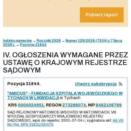
Pobierz raport
Indeks numerów
→
Rocznik 2026
→
Numer 129/2026 (7534) z 7 lipca
2026 r.
→
Pozycja 31844
IV. OGŁOSZENIA WYMAGANE PRZEZ
USTAWĘ O KRAJOWYM REJESTRZE
SĄDOWYM
Pozycja 31844.
Utwórz subskrypcję
"AMICUS" - FUNDACJA SZPITALA WOJEWÓDZKIEGO W
TYCHACH W LIKWIDACJI
w Tychach
KRS
0000024951
, REGON
273286074
, NIP
6462108769
SĄD REJONOWY KATOWICE-WSCHÓD W KATOWICACH, VIII
WYDZIAŁ GOSPODARCZY KRAJOWEGO REJESTRU
SĄDOWEGO, wpis do rejestru: 2001-07-04 r., sygnatura akt:
KA VIII
Ns-Rej. KRS 21631/26/075