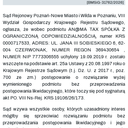
[BMSiG-31762/2026]
Sąd Rejonowy Poznań-Nowe Miasto i Wilda w Poznaniu, VIII
Wydział Gospodarczy Krajowego Rejestru Sądowego,
ogłasza, że wobec podmiotu AN@MA TAX SPÓŁKA Z
OGRANICZONĄ ODPOWIEDZIALNOŚCIĄ, numer KRS
0000717533
, ADRES: UL. JANA III SOBIESKIEGO 6, 62-
004 CZERWONAK, NUMER REGON
369430654
,
NUMER NIP
7773306555
uchylony 19.09.2019 r. zostało
wszczęte na podstawie art. 25a Ustawy z 20.08.1997 roku o
Krajowym Rejestrze Sądowym (t.j. Dz. U. z 2017 r., poz.
700 ze zm.) postępowanie o rozwiązanie wyżej
wymienionego podmiotu bez przeprowadzenia
postępowania likwidacyjnego, które toczy się pod sygnaturą
akt PO. VIII Ns-Rej. KRS
19106
/26/173.
Sąd wzywa wszystkie osoby, których uzasadniony interes
mógłby się sprzeciwiać rozwiązaniu podmiotu bez
przeprowadzania postępowania likwidacyjnego i jego