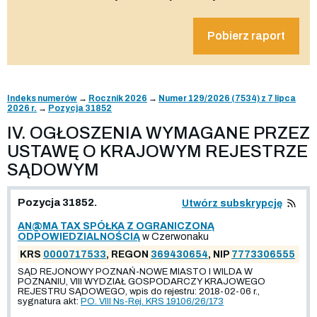
Pobierz raport
Indeks numerów
→
Rocznik 2026
→
Numer 129/2026 (7534) z 7 lipca
2026 r.
→
Pozycja 31852
IV. OGŁOSZENIA WYMAGANE PRZEZ
USTAWĘ O KRAJOWYM REJESTRZE
SĄDOWYM
Pozycja 31852.
Utwórz subskrypcję
AN@MA TAX SPÓŁKA Z OGRANICZONĄ
ODPOWIEDZIALNOŚCIĄ
w Czerwonaku
KRS
0000717533
, REGON
369430654
, NIP
7773306555
SĄD REJONOWY POZNAŃ-NOWE MIASTO I WILDA W
POZNANIU, VIII WYDZIAŁ GOSPODARCZY KRAJOWEGO
REJESTRU SĄDOWEGO, wpis do rejestru: 2018-02-06 r.,
sygnatura akt:
PO. VIII Ns-Rej. KRS 19106/26/173