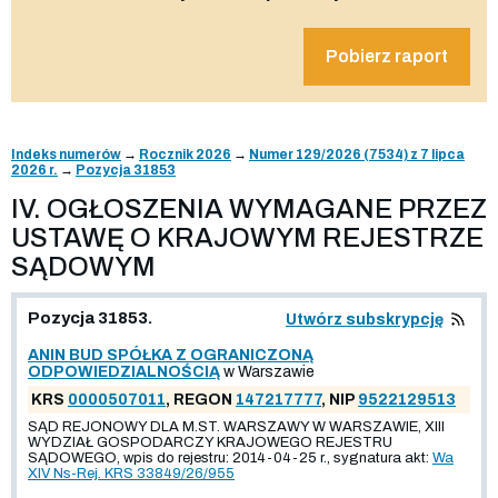
Pobierz raport
Indeks numerów
→
Rocznik 2026
→
Numer 129/2026 (7534) z 7 lipca
2026 r.
→
Pozycja 31853
IV. OGŁOSZENIA WYMAGANE PRZEZ
USTAWĘ O KRAJOWYM REJESTRZE
SĄDOWYM
Pozycja 31853.
Utwórz subskrypcję
ANIN BUD SPÓŁKA Z OGRANICZONĄ
ODPOWIEDZIALNOŚCIĄ
w Warszawie
KRS
0000507011
, REGON
147217777
, NIP
9522129513
SĄD REJONOWY DLA M.ST. WARSZAWY W WARSZAWIE, XIII
WYDZIAŁ GOSPODARCZY KRAJOWEGO REJESTRU
SĄDOWEGO, wpis do rejestru: 2014-04-25 r., sygnatura akt:
Wa
XIV Ns-Rej. KRS 33849/26/955