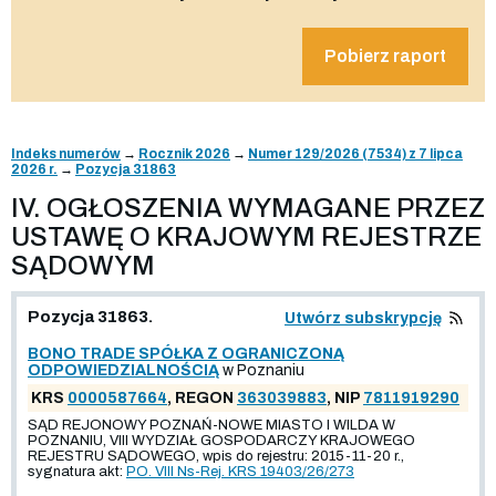
Pobierz raport
Indeks numerów
→
Rocznik 2026
→
Numer 129/2026 (7534) z 7 lipca
2026 r.
→
Pozycja 31863
IV. OGŁOSZENIA WYMAGANE PRZEZ
USTAWĘ O KRAJOWYM REJESTRZE
SĄDOWYM
Pozycja 31863.
Utwórz subskrypcję
BONO TRADE SPÓŁKA Z OGRANICZONĄ
ODPOWIEDZIALNOŚCIĄ
w Poznaniu
KRS
0000587664
, REGON
363039883
, NIP
7811919290
SĄD REJONOWY POZNAŃ-NOWE MIASTO I WILDA W
POZNANIU, VIII WYDZIAŁ GOSPODARCZY KRAJOWEGO
REJESTRU SĄDOWEGO, wpis do rejestru: 2015-11-20 r.,
sygnatura akt:
PO. VIII Ns-Rej. KRS 19403/26/273