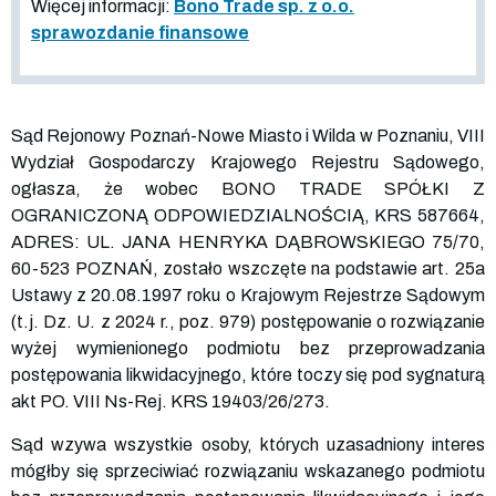
Więcej informacji:
Bono Trade sp. z o.o.
sprawozdanie finansowe
Sąd Rejonowy Poznań-Nowe Miasto i Wilda w Poznaniu, VIII
Wydział Gospodarczy Krajowego Rejestru Sądowego,
ogłasza, że wobec BONO TRADE SPÓŁKI Z
OGRANICZONĄ ODPOWIEDZIALNOŚCIĄ, KRS
587664
,
ADRES: UL. JANA HENRYKA DĄBROWSKIEGO 75/70,
60-523 POZNAŃ, zostało wszczęte na podstawie art. 25a
Ustawy z 20.08.1997 roku o Krajowym Rejestrze Sądowym
(t.j. Dz. U. z 2024 r., poz. 979) postępowanie o rozwiązanie
wyżej wymienionego podmiotu bez przeprowadzania
postępowania likwidacyjnego, które toczy się pod sygnaturą
akt PO. VIII Ns-Rej. KRS
19403
/26/273.
Sąd wzywa wszystkie osoby, których uzasadniony interes
mógłby się sprzeciwiać rozwiązaniu wskazanego podmiotu