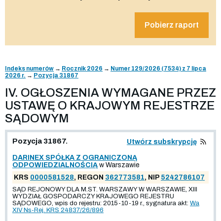
Pobierz raport
Indeks numerów
→
Rocznik 2026
→
Numer 129/2026 (7534) z 7 lipca
2026 r.
→
Pozycja 31867
IV. OGŁOSZENIA WYMAGANE PRZEZ
USTAWĘ O KRAJOWYM REJESTRZE
SĄDOWYM
Pozycja 31867.
Utwórz subskrypcję
DARINEX SPÓŁKA Z OGRANICZONĄ
ODPOWIEDZIALNOŚCIĄ
w Warszawie
KRS
0000581528
, REGON
362773581
, NIP
5242786107
SĄD REJONOWY DLA M.ST. WARSZAWY W WARSZAWIE, XIII
WYDZIAŁ GOSPODARCZY KRAJOWEGO REJESTRU
SĄDOWEGO, wpis do rejestru: 2015-10-19 r., sygnatura akt:
Wa
XIV Ns-Rej. KRS 24837/26/896