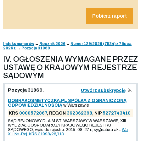
Pobierz raport
Indeks numerów
→
Rocznik 2026
→
Numer 129/2026 (7534) z 7 lipca
2026 r.
→
Pozycja 31869
IV. OGŁOSZENIA WYMAGANE PRZEZ
USTAWĘ O KRAJOWYM REJESTRZE
SĄDOWYM
Pozycja 31869.
Utwórz subskrypcję
DOBRAKOSMETYCZKA.PL SPÓŁKA Z OGRANICZONĄ
ODPOWIEDZIALNOŚCIĄ
w Warszawie
KRS
0000572867
, REGON
362362398
, NIP
5272743410
SĄD REJONOWY DLA M.ST. WARSZAWY W WARSZAWIE, XIII
WYDZIAŁ GOSPODARCZY KRAJOWEGO REJESTRU
SĄDOWEGO, wpis do rejestru: 2015-08-27 r., sygnatura akt:
Wa
XIII Ns-Rej. KRS 31998/26/118