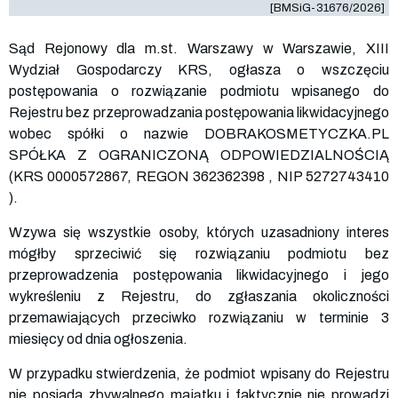
[BMSiG-31676/2026]
Sąd Rejonowy dla m.st. Warszawy w Warszawie, XIII
Wydział Gospodarczy KRS, ogłasza o wszczęciu
postępowania o rozwiązanie podmiotu wpisanego do
Rejestru bez przeprowadzania postępowania likwidacyjnego
wobec spółki o nazwie DOBRAKOSMETYCZKA.PL
SPÓŁKA Z OGRANICZONĄ ODPOWIEDZIALNOŚCIĄ
(KRS
0000572867
, REGON
362362398
, NIP
5272743410
).
Wzywa się wszystkie osoby, których uzasadniony interes
mógłby sprzeciwić się rozwiązaniu podmiotu bez
przeprowadzenia postępowania likwidacyjnego i jego
wykreśleniu z Rejestru, do zgłaszania okoliczności
przemawiających przeciwko rozwiązaniu w terminie 3
miesięcy od dnia ogłoszenia.
W przypadku stwierdzenia, że podmiot wpisany do Rejestru
nie posiada zbywalnego majątku i faktycznie nie prowadzi