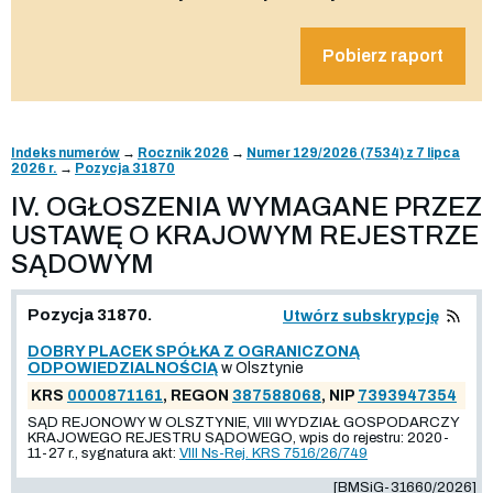
Pobierz raport
Indeks numerów
→
Rocznik 2026
→
Numer 129/2026 (7534) z 7 lipca
2026 r.
→
Pozycja 31870
IV. OGŁOSZENIA WYMAGANE PRZEZ
USTAWĘ O KRAJOWYM REJESTRZE
SĄDOWYM
Pozycja 31870.
Utwórz subskrypcję
DOBRY PLACEK SPÓŁKA Z OGRANICZONĄ
ODPOWIEDZIALNOŚCIĄ
w Olsztynie
KRS
0000871161
, REGON
387588068
, NIP
7393947354
SĄD REJONOWY W OLSZTYNIE, VIII WYDZIAŁ GOSPODARCZY
KRAJOWEGO REJESTRU SĄDOWEGO, wpis do rejestru: 2020-
11-27 r., sygnatura akt:
VIII Ns-Rej. KRS 7516/26/749
[BMSiG-31660/2026]