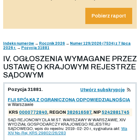
Pobierz raport
Indeks numerów
→
Rocznik 2026
→
Numer 129/2026 (7534) z 7 lipca
2026 r.
→
Pozycja 31881
IV. OGŁOSZENIA WYMAGANE PRZEZ
USTAWĘ O KRAJOWYM REJESTRZE
SĄDOWYM
Pozycja 31881.
Utwórz subskrypcję
FIJI SPÓŁKA Z OGRANICZONĄ ODPOWIEDZIALNOŚCIĄ
w Warszawie
KRS
0000772840
, REGON
382616587
, NIP
5242881745
SĄD REJONOWY DLA M.ST. WARSZAWY W WARSZAWIE, XIV
WYDZIAŁ GOSPODARCZY KRAJOWEGO REJESTRU
SĄDOWEGO, wpis do rejestru: 2019-02-20 r., sygnatura akt:
Wa
XIV Ns-Rej. KRS 29802/26/283