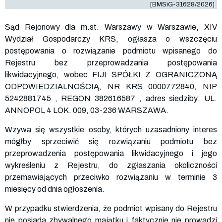
[BMSiG-31628/2026]
Sąd Rejonowy dla m.st. Warszawy w Warszawie, XIV
Wydział Gospodarczy KRS, ogłasza o wszczęciu
postępowania o rozwiązanie podmiotu wpisanego do
Rejestru bez przeprowadzania postępowania
likwidacyjnego, wobec FIJI SPÓŁKI Z OGRANICZONĄ
ODPOWIEDZIALNOŚCIĄ, NR KRS
0000772840
, NIP
5242881745
, REGON
382616587
, adres siedziby: UL.
ANNOPOL 4 LOK. 009, 03-236 WARSZAWA.
Wzywa się wszystkie osoby, których uzasadniony interes
mógłby sprzeciwić się rozwiązaniu podmiotu bez
przeprowadzenia postępowania likwidacyjnego i jego
wykreśleniu z Rejestru, do zgłaszania okoliczności
przemawiających przeciwko rozwiązaniu w terminie 3
miesięcy od dnia ogłoszenia.
W przypadku stwierdzenia, że podmiot wpisany do Rejestru
nie posiada zbywalnego majątku i faktycznie nie prowadzi