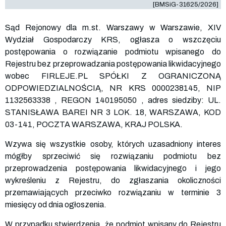
[BMSiG-31625/2026]
Sąd Rejonowy dla m.st. Warszawy w Warszawie, XIV
Wydział Gospodarczy KRS, ogłasza o wszczęciu
postępowania o rozwiązanie podmiotu wpisanego do
Rejestru bez przeprowadzania postępowania likwidacyjnego
wobec FIRLEJE.PL SPÓŁKI Z OGRANICZONĄ
ODPOWIEDZIALNOŚCIĄ, NR KRS
0000238145
, NIP
1132563338
, REGON
140195050
, adres siedziby: UL.
STANISŁAWA BAREI NR 3 LOK. 18, WARSZAWA, KOD
03-141, POCZTA WARSZAWA, KRAJ POLSKA.
Wzywa się wszystkie osoby, których uzasadniony interes
mógłby sprzeciwić się rozwiązaniu podmiotu bez
przeprowadzenia postępowania likwidacyjnego i jego
wykreśleniu z Rejestru, do zgłaszania okoliczności
przemawiających przeciwko rozwiązaniu w terminie 3
miesięcy od dnia ogłoszenia.
W przypadku stwierdzenia, że podmiot wpisany do Rejestru