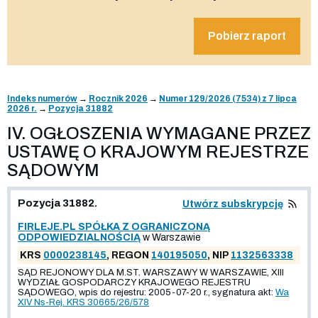
Pobierz raport
Indeks numerów
→
Rocznik 2026
→
Numer 129/2026 (7534) z 7 lipca
2026 r.
→
Pozycja 31882
IV. OGŁOSZENIA WYMAGANE PRZEZ
USTAWĘ O KRAJOWYM REJESTRZE
SĄDOWYM
Pozycja 31882.
Utwórz subskrypcję
FIRLEJE.PL SPÓŁKA Z OGRANICZONĄ
ODPOWIEDZIALNOŚCIĄ
w Warszawie
KRS
0000238145
, REGON
140195050
, NIP
1132563338
SĄD REJONOWY DLA M.ST. WARSZAWY W WARSZAWIE, XIII
WYDZIAŁ GOSPODARCZY KRAJOWEGO REJESTRU
SĄDOWEGO, wpis do rejestru: 2005-07-20 r., sygnatura akt:
Wa
XIV Ns-Rej. KRS 30665/26/578