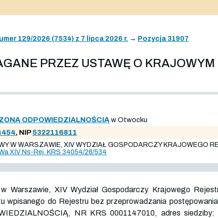
umer 129/2026 (7534) z 7 lipca 2026 r.
→
Pozycja 31907
MAGANE PRZEZ USTAWĘ O KRAJOWYM
CZONĄ ODPOWIEDZIALNOŚCIĄ
w Otwocku
4454
, NIP
5322116811
WY W WARSZAWIE, XIV WYDZIAŁ GOSPODARCZY KRAJOWEGO RE
Wa XIV Ns-Rej. KRS 34054/26/534
 w Warszawie, XIV Wydział Gospodarczy Krajowego Rejest
otu wpisanego do Rejestru bez przeprowadzania postępowan
WIEDZIALNOŚCIĄ, NR KRS
0001147010
, adres siedziby: