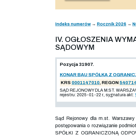
Indeks numerów
→
Rocznik 2026
→
N
IV. OGŁOSZENIA WY
SĄDOWYM
Pozycja 31907.
KONAR BAU SPÓŁKA Z OGRANI
KRS
0001147010
, REGON
54071
SĄD REJONOWY DLA M.ST. WARSZA
rejestru: 2025-01-22 r., sygnatura akt:
Sąd Rejonowy dla m.st. Warszawy
postępowania o rozwiązanie podmi
SPÓŁKI Z OGRANICZONĄ ODPO