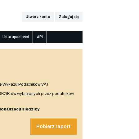
Utwórz konto
Zaloguj się
Lista upadłości
API
e Wykazu Podatników VAT
 SKOK-ów wybieranych przez podatników
 lokalizacji siedziby
Pobierz raport