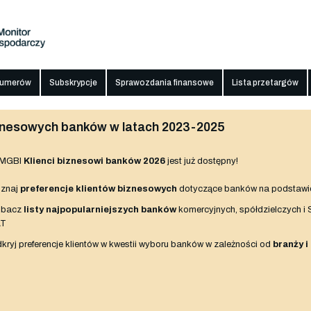
numerów
Subskrypcje
Sprawozdania finansowe
Lista przetargów
biznesowych banków w latach 2023-2025
 MGBI
Klienci biznesowi banków 2026
jest już dostępny!
znaj
preferencje klientów biznesowych
dotyczące banków na podstawi
obacz
listy najpopularniejszych banków
komercyjnych, spółdzielczych i
AT
kryj preferencje klientów w kwestii wyboru banków w zależności od
branży i