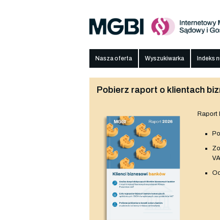
Nasza oferta
Wyszukiwarka
Indeks 
Pobierz raport o klientach 
Raport
Po
Z
V
Od