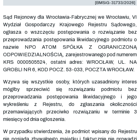
[BMSiG-31733/2026]
Sąd Rejonowy dla Wrocławia-Fabrycznej we Wrocławiu, VI
Wydział Gospodarczy Krajowego Rejestru Sądowego,
ogłasza o wszczęciu postępowania o rozwiązanie bez
przeprowadzania postępowania likwidacyjnego podmiotu o
nazwie NPO ATOM SPÓŁKA Z OGRANICZONĄ
ODPOWIEDZIALNOŚCIĄ, zarejestrowanego pod numerem
KRS
0000505524
, ostatni adres: WROCŁAW, UL. NA
GROBLI NR 6, KOD POCZ. 53-033, POCZTA WROCŁAW.
Wzywa się wszystkie osoby, których uzasadniony interes
mógłby sprzeciwić się rozwiązaniu podmiotu bez
przeprowadzania postępowania likwidacyjnego i jego
wykreśleniu z Rejestru, do zgłaszania okoliczności
przemawiających przeciwko rozwiązaniu w terminie 3
miesięcy od dnia ogłoszenia.
W przypadku stwierdzenia, że podmiot wpisany do Rejestru
nie posiada zbywalnego majątku i faktycznie nie prowadzi