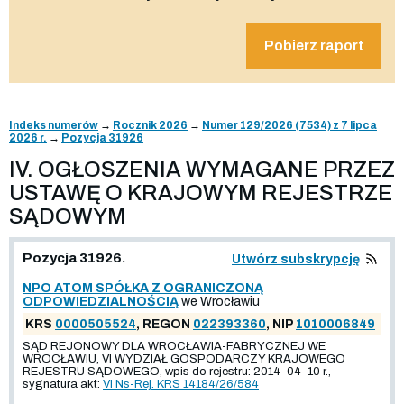
Pobierz raport
Indeks numerów
→
Rocznik 2026
→
Numer 129/2026 (7534) z 7 lipca
2026 r.
→
Pozycja 31926
IV. OGŁOSZENIA WYMAGANE PRZEZ
USTAWĘ O KRAJOWYM REJESTRZE
SĄDOWYM
Pozycja 31926.
Utwórz subskrypcję
NPO ATOM SPÓŁKA Z OGRANICZONĄ
ODPOWIEDZIALNOŚCIĄ
we Wrocławiu
KRS
0000505524
, REGON
022393360
, NIP
1010006849
SĄD REJONOWY DLA WROCŁAWIA-FABRYCZNEJ WE
WROCŁAWIU, VI WYDZIAŁ GOSPODARCZY KRAJOWEGO
REJESTRU SĄDOWEGO, wpis do rejestru: 2014-04-10 r.,
sygnatura akt:
VI Ns-Rej. KRS 14184/26/584