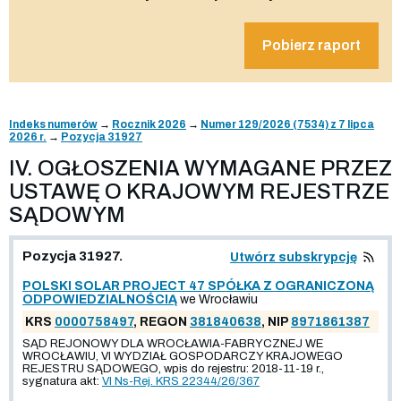
Pobierz raport
Indeks numerów
→
Rocznik 2026
→
Numer 129/2026 (7534) z 7 lipca
2026 r.
→
Pozycja 31927
IV. OGŁOSZENIA WYMAGANE PRZEZ
USTAWĘ O KRAJOWYM REJESTRZE
SĄDOWYM
Pozycja 31927.
Utwórz subskrypcję
POLSKI SOLAR PROJECT 47 SPÓŁKA Z OGRANICZONĄ
ODPOWIEDZIALNOŚCIĄ
we Wrocławiu
KRS
0000758497
, REGON
381840638
, NIP
8971861387
SĄD REJONOWY DLA WROCŁAWIA-FABRYCZNEJ WE
WROCŁAWIU, VI WYDZIAŁ GOSPODARCZY KRAJOWEGO
REJESTRU SĄDOWEGO, wpis do rejestru: 2018-11-19 r.,
sygnatura akt:
VI Ns-Rej. KRS 22344/26/367