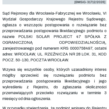
[BMSiG-31712/2026]
Sąd Rejonowy dla Wrocławia-Fabrycznej we Wrocławiu, VI
Wydział Gospodarczy Krajowego Rejestru Sądowego,
ogłasza o wszczęciu postępowania o rozwiązanie bez
przeprowadzania postępowania likwidacyjnego podmiotu o
nazwie POLSKI SOLAR PROJECT 47 SPÓŁKA Z
OGRANICZONĄ ODPOWIEDZIALNOŚCIĄ,
zarejestrowanego pod numerem KRS
0000758497
, ostatni
adres: WROCŁAW, UL. RZEŹNICZA NR 28 LOK. 31, KOD
POCZ. 50-130, POCZTA WROCŁAW.
Wzywa się wszystkie osoby, których uzasadniony interes
mógłby sprzeciwić się rozwiązaniu podmiotu bez
przeprowadzania postępowania likwidacyjnego i jego
wykreśleniu z Rejestru, do zgłaszania okoliczności
przemawiających przeciwko rozwiązaniu w terminie 3
miesięcy od dnia ogłoszenia.
W przypadku stwierdzenia, że podmiot wpisany do Rejestru