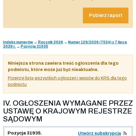
Pobierz raport
Indeks numerów
→
Rocznik 2026
→
Numer 129/2026 (7534) z 7 lipca
2026 r.
→
Pozycja 31935
Niniejsza strona zawiera treść ogłoszenia dla tego
podmiotu, które może już być nieaktualne.
Przejrzyj listę wszystkich ogłoszeń i wpisów do KRS dla tego
podmiotu
IV. OGŁOSZENIA WYMAGANE PRZEZ
USTAWĘ O KRAJOWYM REJESTRZE
SĄDOWYM
Pozycja 31935.
Utwórz subskrypcję