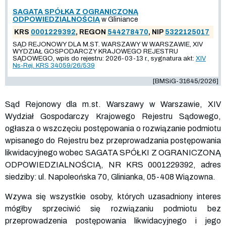
SAGATA SPÓŁKA Z OGRANICZONĄ
ODPOWIEDZIALNOŚCIĄ
w Gliniance
KRS
0001229392
, REGON
544278470
, NIP
5322125017
SĄD REJONOWY DLA M.ST. WARSZAWY W WARSZAWIE, XIV
WYDZIAŁ GOSPODARCZY KRAJOWEGO REJESTRU
SĄDOWEGO, wpis do rejestru: 2026-03-13 r., sygnatura akt:
XIV
Ns-Rej. KRS 34059/26/539
[BMSiG-31645/2026]
Sąd Rejonowy dla m.st. Warszawy w Warszawie, XIV
Wydział Gospodarczy Krajowego Rejestru Sądowego,
ogłasza o wszczęciu postępowania o rozwiązanie podmiotu
wpisanego do Rejestru bez przeprowadzania postępowania
likwidacyjnego wobec SAGATA SPÓŁKI Z OGRANICZONĄ
ODPOWIEDZIALNOŚCIĄ, NR KRS
0001229392
, adres
siedziby: ul. Napoleońska 70, Glinianka, 05-408 Wiązowna.
Wzywa się wszystkie osoby, których uzasadniony interes
mógłby sprzeciwić się rozwiązaniu podmiotu bez
przeprowadzenia postępowania likwidacyjnego i jego