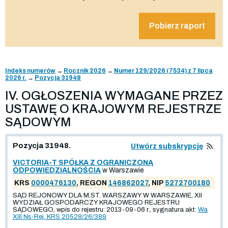
Pobierz raport
Indeks numerów
→
Rocznik 2026
→
Numer 129/2026 (7534) z 7 lipca
2026 r.
→
Pozycja 31948
IV. OGŁOSZENIA WYMAGANE PRZEZ
USTAWĘ O KRAJOWYM REJESTRZE
SĄDOWYM
Pozycja 31948.
Utwórz subskrypcję
VICTORIA-T SPÓŁKA Z OGRANICZONĄ
ODPOWIEDZIALNOŚCIĄ
w Warszawie
KRS
0000476130
, REGON
146862027
, NIP
5272700180
SĄD REJONOWY DLA M.ST. WARSZAWY W WARSZAWIE, XII
WYDZIAŁ GOSPODARCZY KRAJOWEGO REJESTRU
SĄDOWEGO, wpis do rejestru: 2013-09-06 r., sygnatura akt:
Wa
XIII Ns-Rej. KRS 20528/26/389