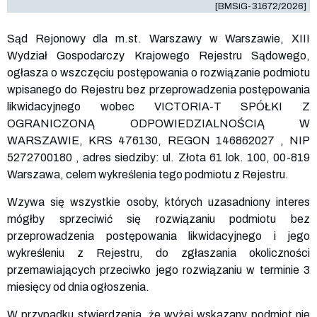
[BMSiG-31672/2026]
Sąd Rejonowy dla m.st. Warszawy w Warszawie, XIII
Wydział Gospodarczy Krajowego Rejestru Sądowego,
ogłasza o wszczęciu postępowania o rozwiązanie podmiotu
wpisanego do Rejestru bez przeprowadzenia postępowania
likwidacyjnego wobec VICTORIA-T SPÓŁKI Z
OGRANICZONĄ ODPOWIEDZIALNOŚCIĄ W
WARSZAWIE, KRS
476130
, REGON
146862027
, NIP
5272700180
, adres siedziby: ul. Złota 61 lok. 100, 00-819
Warszawa, celem wykreślenia tego podmiotu z Rejestru.
Wzywa się wszystkie osoby, których uzasadniony interes
mógłby sprzeciwić się rozwiązaniu podmiotu bez
przeprowadzenia postępowania likwidacyjnego i jego
wykreśleniu z Rejestru, do zgłaszania okoliczności
przemawiających przeciwko jego rozwiązaniu w terminie 3
miesięcy od dnia ogłoszenia.
W przypadku stwierdzenia, że wyżej wskazany podmiot nie