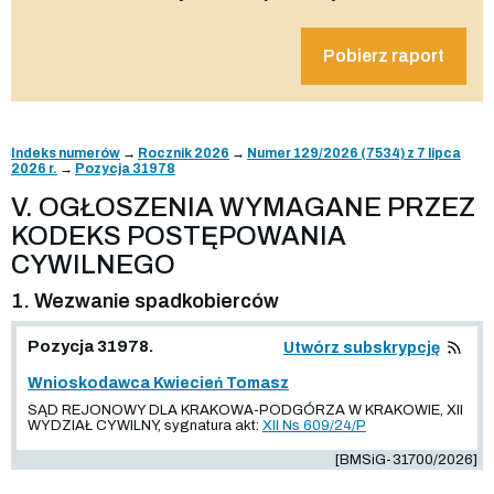
Pobierz raport
Indeks numerów
→
Rocznik 2026
→
Numer 129/2026 (7534) z 7 lipca
2026 r.
→
Pozycja 31978
V. OGŁOSZENIA WYMAGANE PRZEZ
KODEKS POSTĘPOWANIA
CYWILNEGO
1. Wezwanie spadkobierców
Pozycja 31978.
Utwórz subskrypcję
Wnioskodawca Kwiecień Tomasz
SĄD REJONOWY DLA KRAKOWA-PODGÓRZA W KRAKOWIE, XII
WYDZIAŁ CYWILNY, sygnatura akt:
XII Ns 609/24/P
[BMSiG-31700/2026]