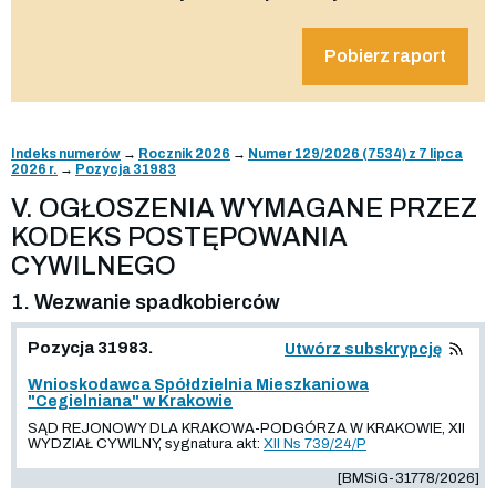
Pobierz raport
Indeks numerów
→
Rocznik 2026
→
Numer 129/2026 (7534) z 7 lipca
2026 r.
→
Pozycja 31983
V. OGŁOSZENIA WYMAGANE PRZEZ
KODEKS POSTĘPOWANIA
CYWILNEGO
1. Wezwanie spadkobierców
Pozycja 31983.
Utwórz subskrypcję
Wnioskodawca Spółdzielnia Mieszkaniowa
"Cegielniana" w Krakowie
SĄD REJONOWY DLA KRAKOWA-PODGÓRZA W KRAKOWIE, XII
WYDZIAŁ CYWILNY, sygnatura akt:
XII Ns 739/24/P
[BMSiG-31778/2026]