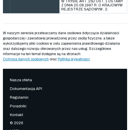
W TRYBIE ART. 25D UST. 1 USTAWY
Z DNIA 20.08.1997 R. O KRAJOWYM
REJESTRZE SĄDOWYM , 2.
W naszym serwisie przetwarzamy dane osobowe dotyczące działalności
gospodarczej i zawodowej prowadzonej przez osoby fizyczne, a także
wykorzystujemy pliki cookies w celu zapewnienia prawidłowego działania
oraz dalszego rozwoju oferowanych przez nas usług. Szczegółowe
informacje na ten temat dostępne są na stronach:
Ochrona danych osobowych
oraz
Polityka prywatności
.
Nasza oferta
Dokumentacja API
Regulamin
Poradniki
Kontakt
© 2026