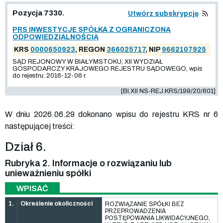
Pozycja 7330.
Utwórz subskrypcję
PRS INWESTYCJE SPÓŁKA Z OGRANICZONĄ
ODPOWIEDZIALNOŚCIĄ
KRS
0000650923
, REGON
366025717
, NIP
9662107925
SĄD REJONOWY W BIAŁYMSTOKU, XII WYDZIAŁ
GOSPODARCZY KRAJOWEGO REJESTRU SĄDOWEGO, wpis
do rejestru: 2016-12-06 r.
[BI.XII NS-REJ.KRS/199/20/601]
W dniu 2026.06.29 dokonano wpisu do rejestru KRS nr 6
następującej treści:
Dział 6.
Rubryka 2. Informacje o rozwiązaniu lub
unieważnieniu spółki
WPISAĆ
1.
Określenie okoliczności
ROZWIĄZANIE SPÓŁKI BEZ
PRZEPROWADZENIA
POSTĘPOWANIA LIKWIDACYJNEGO,