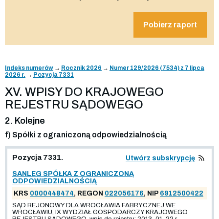
Pobierz raport
Indeks numerów
→
Rocznik 2026
→
Numer 129/2026 (7534) z 7 lipca
2026 r.
→
Pozycja 7331
XV. WPISY DO KRAJOWEGO
REJESTRU SĄDOWEGO
2. Kolejne
f) Spółki z ograniczoną odpowiedzialnością
Pozycja 7331.
Utwórz subskrypcję
SANLEG SPÓŁKA Z OGRANICZONĄ
ODPOWIEDZIALNOŚCIĄ
KRS
0000448474
, REGON
022056176
, NIP
6912500422
SĄD REJONOWY DLA WROCŁAWIA FABRYCZNEJ WE
WROCŁAWIU, IX WYDZIAŁ GOSPODARCZY KRAJOWEGO
REJESTRU SĄDOWEGO, wpis do rejestru: 2013-01-22 r.