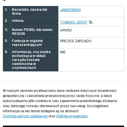
1.
Nazwisko, nazwa lub
JANKOWSKI
firma
2.
Imiona
TOMASZ JERZY
3.
Numer PESEL lub numer
(ukryty)
REGON
5.
Funkcja w organie
PREZES ZARZĄDU
reprezentującym
6.
Informacja, czy osoba
NIE
wchodząca w skład
zarządu została
zawieszona w
czynnościach
W naszym serwisie przetwarzamy dane osobowe dotyczące działalności
gospodarczej i zawodowej prowadzonej przez osoby fizyczne, a także
wykorzystujemy pliki cookies w celu zapewnienia prawidłowego działania
oraz dalszego rozwoju oferowanych przez nas usług. Szczegółowe
informacje na ten temat dostępne są na stronach:
Ochrona danych osobowych
oraz
Polityka prywatności
.