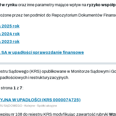
ł w rynku
oraz inne parametry mające wpływ na
ryzyko współ
złożone przez ten podmiot do Repozytorium Dokumentów Finan
 2025 rok
 2024 rok
 2023 rok
 SA w upadłości sprawozdanie finansowe
jestru Sądowego (KRS) opublikowane w Monitorze Sądowym i G
adłościowych i restrukturyzacyjnych.
 strona
1
z
7
:
JNA W UPADŁOŚCI (KRS 0000074725)
U SĄDOWEGO - Kolejne - Spółki akcyjne
wpisu nr 108 do rejestru KRS modyfikując zawartość rubryki
Wzm