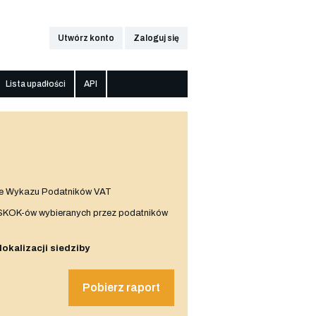
Utwórz konto
Zaloguj się
Lista upadłości
API
e Wykazu Podatników VAT
 SKOK-ów wybieranych przez podatników
 lokalizacji siedziby
Pobierz raport