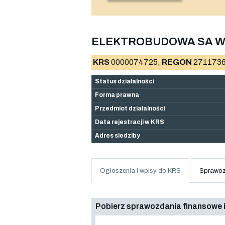
ELEKTROBUDOWA SA W
KRS
0000074725,
REGON
2711736
Status działalności
Forma prawna
Przedmiot działalności
Data rejestracji w KRS
Adres siedziby
Ogłoszenia i wpisy do KRS
Sprawoz
Pobierz sprawozdania finansowe i