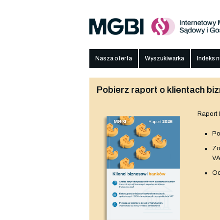
Nasza oferta
Wyszukiwarka
Indeks 
Pobierz raport o klientach 
Raport
Po
Z
V
Od