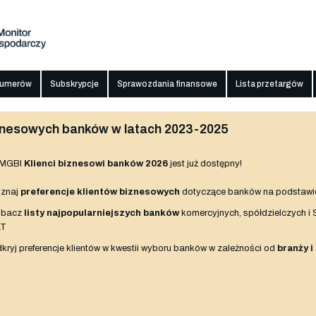
numerów
Subskrypcje
Sprawozdania finansowe
Lista przetargów
biznesowych banków w latach 2023-2025
 MGBI
Klienci biznesowi banków 2026
jest już dostępny!
znaj
preferencje klientów biznesowych
dotyczące banków na podstawi
obacz
listy najpopularniejszych banków
komercyjnych, spółdzielczych i
AT
kryj preferencje klientów w kwestii wyboru banków w zależności od
branży i