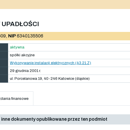
 UPADŁOŚCI
09,
NIP
6340135506
aktywna
spółki akcyjne
Wykonywanie instalacji elektrycznych (43.21.Z)
29 grudnia 2001 r.
ul. Porcelanowa 19, 40-246 Katowice (śląskie)
dania finansowe
 inne dokumenty opublikowane przez ten podmiot