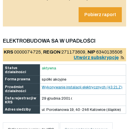
Pobierz raport
ELEKTROBUDOWA SA W UPADŁOŚCI
KRS
0000074725,
REGON
271173609,
NIP
6340135506
Utwórz subskrypcję
Status
aktywna
działalności
Forma prawna
spółki akcyjne
Przedmiot
Wykonywanie instalacji elektrycznych (43.21.Z)
działalności
Data rejestracji w
29 grudnia 2001 r.
KRS
Adres siedziby
ul. Porcelanowa 19, 40-246 Katowice (śląskie)