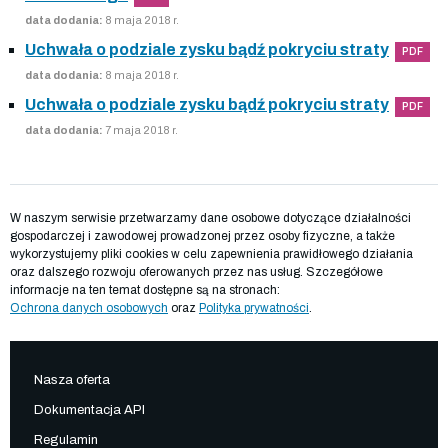
data dodania:
8 maja 2018 r.
Uchwała o podziale zysku bądź pokryciu straty
PDF
data dodania:
8 maja 2018 r.
Uchwała o podziale zysku bądź pokryciu straty
PDF
data dodania:
7 maja 2018 r.
W naszym serwisie przetwarzamy dane osobowe dotyczące działalności
gospodarczej i zawodowej prowadzonej przez osoby fizyczne, a także
wykorzystujemy pliki cookies w celu zapewnienia prawidłowego działania
oraz dalszego rozwoju oferowanych przez nas usług. Szczegółowe
informacje na ten temat dostępne są na stronach:
Ochrona danych osobowych
oraz
Polityka prywatności
.
Nasza oferta
Dokumentacja API
Regulamin