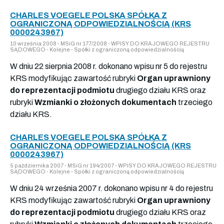
CHARLES VOEGELE POLSKA SPÓŁKA Z
OGRANICZONĄ ODPOWIEDZIALNOŚCIĄ (KRS
0000243967)
10 września 2008 - MSiG nr 177/2008 - WPISY DO KRAJOWEGO REJESTRU
SĄDOWEGO - Kolejne - Spółki z ograniczoną odpowiedzialnością
W dniu 22 sierpnia 2008 r. dokonano wpisu nr 5 do rejestru
KRS modyfikując zawartość rubryki
Organ uprawniony
do reprezentacji podmiotu
drugiego działu KRS oraz
rubryki
Wzmianki o złożonych dokumentach
trzeciego
działu KRS.
CHARLES VOEGELE POLSKA SPÓŁKA Z
OGRANICZONĄ ODPOWIEDZIALNOŚCIĄ (KRS
0000243967)
5 października 2007 - MSiG nr 194/2007 - WPISY DO KRAJOWEGO REJESTRU
SĄDOWEGO - Kolejne - Spółki z ograniczoną odpowiedzialnością
W dniu 24 września 2007 r. dokonano wpisu nr 4 do rejestru
KRS modyfikując zawartość rubryki
Organ uprawniony
do reprezentacji podmiotu
drugiego działu KRS oraz