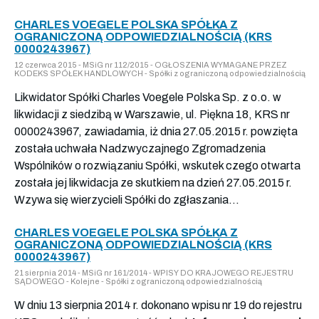
CHARLES VOEGELE POLSKA SPÓŁKA Z
OGRANICZONĄ ODPOWIEDZIALNOŚCIĄ (KRS
0000243967)
12 czerwca 2015 - MSiG nr 112/2015 - OGŁOSZENIA WYMAGANE PRZEZ
KODEKS SPÓŁEK HANDLOWYCH - Spółki z ograniczoną odpowiedzialnością
Likwidator Spółki Charles Voegele Polska Sp. z o.o. w
likwidacji z siedzibą w Warszawie, ul. Piękna 18, KRS nr
0000243967, zawiadamia, iż dnia 27.05.2015 r. powzięta
została uchwała Nadzwyczajnego Zgromadzenia
Wspólników o rozwiązaniu Spółki, wskutek czego otwarta
została jej likwidacja ze skutkiem na dzień 27.05.2015 r.
Wzywa się wierzycieli Spółki do zgłaszania...
CHARLES VOEGELE POLSKA SPÓŁKA Z
OGRANICZONĄ ODPOWIEDZIALNOŚCIĄ (KRS
0000243967)
21 sierpnia 2014 - MSiG nr 161/2014 - WPISY DO KRAJOWEGO REJESTRU
SĄDOWEGO - Kolejne - Spółki z ograniczoną odpowiedzialnością
W dniu 13 sierpnia 2014 r. dokonano wpisu nr 19 do rejestru