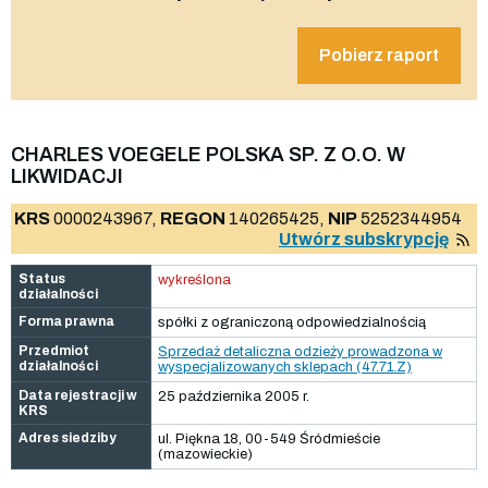
Pobierz raport
CHARLES VOEGELE POLSKA SP. Z O.O. W
LIKWIDACJI
KRS
0000243967,
REGON
140265425,
NIP
5252344954
Utwórz subskrypcję
Status
wykreślona
działalności
Forma prawna
spółki z ograniczoną odpowiedzialnością
Przedmiot
Sprzedaż detaliczna odzieży prowadzona w
działalności
wyspecjalizowanych sklepach (47.71.Z)
Data rejestracji w
25 października 2005 r.
KRS
Adres siedziby
ul. Piękna 18, 00-549 Śródmieście
(mazowieckie)