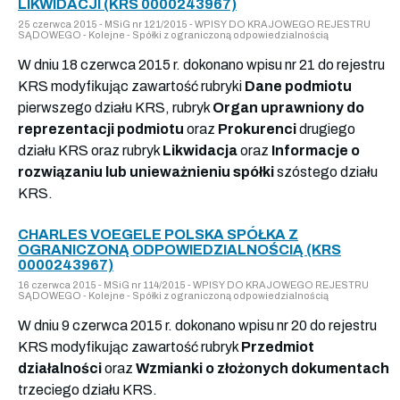
LIKWIDACJI (KRS 0000243967)
25 czerwca 2015 - MSiG nr 121/2015 - WPISY DO KRAJOWEGO REJESTRU
SĄDOWEGO - Kolejne - Spółki z ograniczoną odpowiedzialnością
W dniu 18 czerwca 2015 r. dokonano wpisu nr 21 do rejestru
KRS modyfikując zawartość rubryki
Dane podmiotu
pierwszego działu KRS, rubryk
Organ uprawniony do
reprezentacji podmiotu
oraz
Prokurenci
drugiego
działu KRS oraz rubryk
Likwidacja
oraz
Informacje o
rozwiązaniu lub unieważnieniu spółki
szóstego działu
KRS.
CHARLES VOEGELE POLSKA SPÓŁKA Z
OGRANICZONĄ ODPOWIEDZIALNOŚCIĄ (KRS
0000243967)
16 czerwca 2015 - MSiG nr 114/2015 - WPISY DO KRAJOWEGO REJESTRU
SĄDOWEGO - Kolejne - Spółki z ograniczoną odpowiedzialnością
W dniu 9 czerwca 2015 r. dokonano wpisu nr 20 do rejestru
KRS modyfikując zawartość rubryk
Przedmiot
działalności
oraz
Wzmianki o złożonych dokumentach
trzeciego działu KRS.