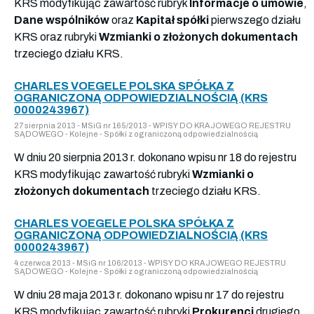
KRS modyfikując zawartość rubryk
Informacje o umowie
,
Dane wspólników
oraz
Kapitał spółki
pierwszego działu
KRS oraz rubryki
Wzmianki o złożonych dokumentach
trzeciego działu KRS.
CHARLES VOEGELE POLSKA SPÓŁKA Z
OGRANICZONĄ ODPOWIEDZIALNOŚCIĄ (KRS
0000243967)
27 sierpnia 2013 - MSiG nr 165/2013 - WPISY DO KRAJOWEGO REJESTRU
SĄDOWEGO - Kolejne - Spółki z ograniczoną odpowiedzialnością
W dniu 20 sierpnia 2013 r. dokonano wpisu nr 18 do rejestru
KRS modyfikując zawartość rubryki
Wzmianki o
złożonych dokumentach
trzeciego działu KRS.
CHARLES VOEGELE POLSKA SPÓŁKA Z
OGRANICZONĄ ODPOWIEDZIALNOŚCIĄ (KRS
0000243967)
4 czerwca 2013 - MSiG nr 106/2013 - WPISY DO KRAJOWEGO REJESTRU
SĄDOWEGO - Kolejne - Spółki z ograniczoną odpowiedzialnością
W dniu 28 maja 2013 r. dokonano wpisu nr 17 do rejestru
KRS modyfikując zawartość rubryki
Prokurenci
drugiego