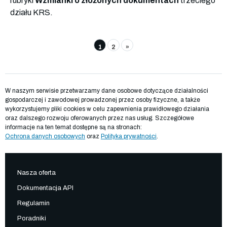
rubryki
Wzmianki o złożonych dokumentach
trzeciego
działu KRS.
1
2
»
W naszym serwisie przetwarzamy dane osobowe dotyczące działalności
gospodarczej i zawodowej prowadzonej przez osoby fizyczne, a także
wykorzystujemy pliki cookies w celu zapewnienia prawidłowego działania
oraz dalszego rozwoju oferowanych przez nas usług. Szczegółowe
informacje na ten temat dostępne są na stronach:
Ochrona danych osobowych
oraz
Polityka prywatności
.
Nasza oferta
Dokumentacja API
Regulamin
Poradniki