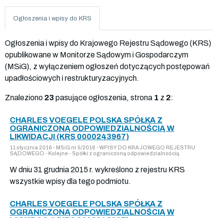
Ogłoszenia i wpisy do KRS
Ogłoszenia i wpisy do Krajowego Rejestru Sądowego (KRS)
opublikowane w Monitorze Sądowym i Gospodarczym
(MSiG), z wyłączeniem ogłoszeń dotyczących postępowań
upadłościowych i restrukturyzacyjnych.
Znaleziono
23
pasujące ogłoszenia, strona
1
z
2
:
CHARLES VOEGELE POLSKA SPÓŁKA Z
OGRANICZONĄ ODPOWIEDZIALNOŚCIĄ W
LIKWIDACJI (KRS 0000243967)
11 stycznia 2016 - MSiG nr 5/2016 - WPISY DO KRAJOWEGO REJESTRU
SĄDOWEGO - Kolejne - Spółki z ograniczoną odpowiedzialnością
W dniu 31 grudnia 2015 r. wykreślono z rejestru KRS
wszystkie wpisy dla tego podmiotu.
CHARLES VOEGELE POLSKA SPÓŁKA Z
OGRANICZONĄ ODPOWIEDZIALNOŚCIĄ W