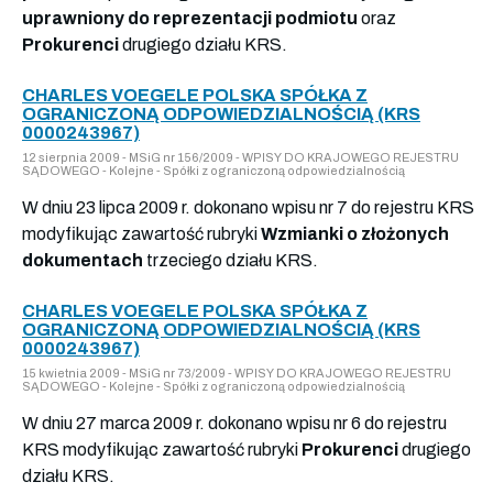
uprawniony do reprezentacji podmiotu
oraz
Prokurenci
drugiego działu KRS.
CHARLES VOEGELE POLSKA SPÓŁKA Z
OGRANICZONĄ ODPOWIEDZIALNOŚCIĄ (KRS
0000243967)
12 sierpnia 2009 - MSiG nr 156/2009 - WPISY DO KRAJOWEGO REJESTRU
SĄDOWEGO - Kolejne - Spółki z ograniczoną odpowiedzialnością
W dniu 23 lipca 2009 r. dokonano wpisu nr 7 do rejestru KRS
modyfikując zawartość rubryki
Wzmianki o złożonych
dokumentach
trzeciego działu KRS.
CHARLES VOEGELE POLSKA SPÓŁKA Z
OGRANICZONĄ ODPOWIEDZIALNOŚCIĄ (KRS
0000243967)
15 kwietnia 2009 - MSiG nr 73/2009 - WPISY DO KRAJOWEGO REJESTRU
SĄDOWEGO - Kolejne - Spółki z ograniczoną odpowiedzialnością
W dniu 27 marca 2009 r. dokonano wpisu nr 6 do rejestru
KRS modyfikując zawartość rubryki
Prokurenci
drugiego
działu KRS.