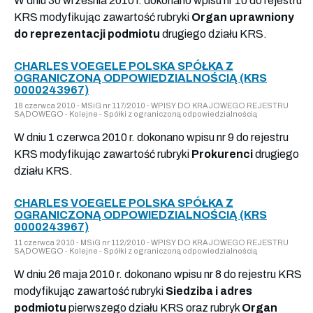
W dniu 30 września 2010 r. dokonano wpisu nr 10 do rejestru
KRS modyfikując zawartość rubryki
Organ uprawniony
do reprezentacji podmiotu
drugiego działu KRS.
CHARLES VOEGELE POLSKA SPÓŁKA Z
OGRANICZONĄ ODPOWIEDZIALNOŚCIĄ (KRS
0000243967)
18 czerwca 2010 - MSiG nr 117/2010 - WPISY DO KRAJOWEGO REJESTRU
SĄDOWEGO - Kolejne - Spółki z ograniczoną odpowiedzialnością
W dniu 1 czerwca 2010 r. dokonano wpisu nr 9 do rejestru
KRS modyfikując zawartość rubryki
Prokurenci
drugiego
działu KRS.
CHARLES VOEGELE POLSKA SPÓŁKA Z
OGRANICZONĄ ODPOWIEDZIALNOŚCIĄ (KRS
0000243967)
11 czerwca 2010 - MSiG nr 112/2010 - WPISY DO KRAJOWEGO REJESTRU
SĄDOWEGO - Kolejne - Spółki z ograniczoną odpowiedzialnością
W dniu 26 maja 2010 r. dokonano wpisu nr 8 do rejestru KRS
modyfikując zawartość rubryki
Siedziba i adres
podmiotu
pierwszego działu KRS oraz rubryk
Organ