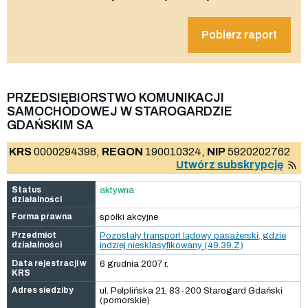
Pobierz raport
PRZEDSIĘBIORSTWO KOMUNIKACJI
SAMOCHODOWEJ W STAROGARDZIE
GDAŃSKIM SA
KRS
0000294398,
REGON
190010324,
NIP
5920202762
Utwórz subskrypcję
Status
aktywna
działalności
Forma prawna
spółki akcyjne
Przedmiot
Pozostały transport lądowy pasażerski, gdzie
działalności
indziej niesklasyfikowany (49.39.Z)
Data rejestracji w
6 grudnia 2007 r.
KRS
Adres siedziby
ul. Pelplińska 21, 83-200 Starogard Gdański
(pomorskie)