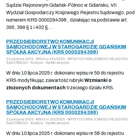
Sądzie Rejonowym Gdańsk-Północ w Gdańsku, VII
Wydział Gospodarczy Krajowego Rejestru Sądowego, pod
numerem KRS 0000294398 , działając na podstawie art.
395, 399 § 1 i 402 §...
PRZEDSIĘBIORSTWO KOMUNIKACJI
SAMOCHODOWEJ W STAROGARDZIE GDAŃSKIM
SPÓŁKA AKCYJNA (KRS 0000294398)
21 sierpnia 2025 - MSiG nr 161/2025 - WPISY DO KRAJOWEGO REJESTRU
SĄDOWEGO - Kolejne - Spółki akcyjne
W dniu 10 lipca 2025 r. dokonano wpisu nr 59 do rejestru
KRS modyfikując zawartość rubryki
Wzmianki o
złożonych dokumentach
trzeciego działu KRS.
PRZEDSIĘBIORSTWO KOMUNIKACJI
SAMOCHODOWEJ W STAROGARDZIE GDAŃSKIM
SPÓŁKA AKCYJNA (KRS 0000294398)
21 sierpnia 2025 - MSiG nr 161/2025 - WPISY DO KRAJOWEGO REJESTRU
SĄDOWEGO - Kolejne - Spółki akcyjne
W dniu 10 lipca 2025 r. dokonano wpisu nr 58 do rejestru