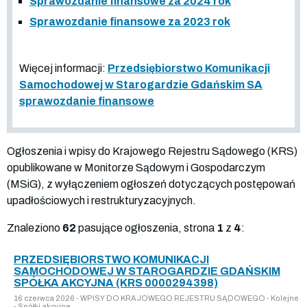
Sprawozdanie finansowe za 2024 rok
Sprawozdanie finansowe za 2023 rok
Więcej informacji:
Przedsiębiorstwo Komunikacji
Samochodowej w Starogardzie Gdańskim SA
sprawozdanie finansowe
Ogłoszenia i wpisy do Krajowego Rejestru Sądowego (KRS)
opublikowane w Monitorze Sądowym i Gospodarczym
(MSiG), z wyłączeniem ogłoszeń dotyczących postępowań
upadłościowych i restrukturyzacyjnych.
Znaleziono
62
pasujące ogłoszenia, strona
1
z
4
:
PRZEDSIĘBIORSTWO KOMUNIKACJI
SAMOCHODOWEJ W STAROGARDZIE GDAŃSKIM
SPÓŁKA AKCYJNA (KRS 0000294398)
16 czerwca 2026 - WPISY DO KRAJOWEGO REJESTRU SĄDOWEGO - Kolejne
- Spółki akcyjne