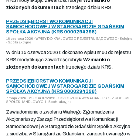
KRS modyfikując zawartość rubryki
Wzmianki o
złożonych dokumentach
trzeciego działu KRS.
PRZEDSIĘBIORSTWO KOMUNIKACJI
SAMOCHODOWEJ W STAROGARDZIE GDAŃSKIM
SPÓŁKA AKCYJNA (KRS 0000294398)
16 czerwca 2026 - WPISY DO KRAJOWEGO REJESTRU SĄDOWEGO - Kolejne
- Spółki akcyjne
W dniu 15 czerwca 2026 r. dokonano wpisu nr 60 do rejestru
KRS modyfikując zawartość rubryki
Wzmianki o
złożonych dokumentach
trzeciego działu KRS.
PRZEDSIĘBIORSTWO KOMUNIKACJI
SAMOCHODOWEJ W STAROGARDZIE GDAŃSKIM
SPÓŁKA AKCYJNA (KRS 0000294398)
7 maja 2026 - MSiG nr 87/2026 - OGŁOSZENIA WYMAGANE PRZEZ KODEKS
SPÓŁEK HANDLOWYCH - Spółki akcyjne
Zawiadomienie o zwołaniu Walnego Zgromadzenia
Akcjonariuszy Zarząd Przedsiębiorstwa Komunikacji
Samochodowej w Starogardzie Gdańskim Spółka Akcyjna
z siedzibą w Starogardzie Gdańskim, zarejestrowanego w