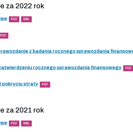
e za 2022 rok
owe
PDF
XML
PDF
 sprawozdanie z badania rocznego sprawozdania finanso
 zatwierdzeniu rocznego sprawozdania finansowego
PDF
 pokryciu straty
PDF
e za 2021 rok
owe
PDF
XML