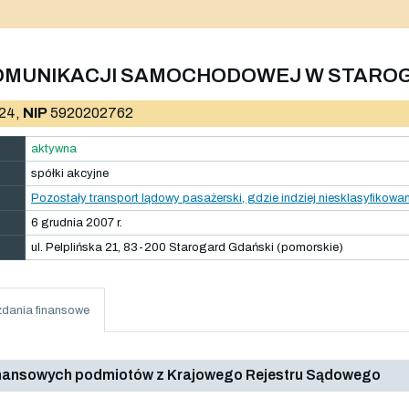
OMUNIKACJI SAMOCHODOWEJ W STAROG
24,
NIP
5920202762
aktywna
spółki akcyjne
Pozostały transport lądowy pasażerski, gdzie indziej niesklasyfikowa
6 grudnia 2007 r.
ul. Pelplińska 21, 83-200 Starogard Gdański (pomorskie)
dania finansowe
inansowych podmiotów z Krajowego Rejestru Sądowego