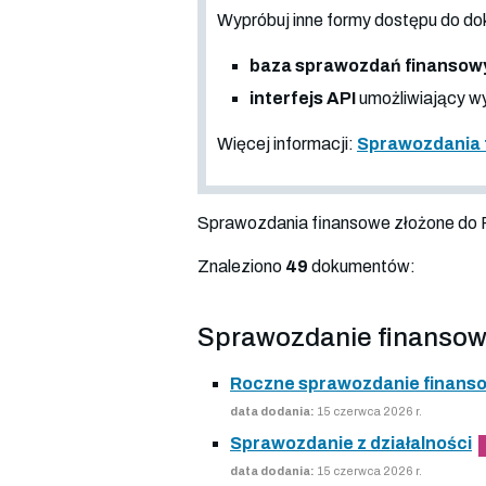
Wypróbuj inne formy dostępu do
baza sprawozdań finansow
interfejs API
umożliwiający wy
Więcej informacji:
Sprawozdania 
Sprawozdania finansowe złożone do
Znaleziono
49
dokumentów:
Sprawozdanie finansow
Roczne sprawozdanie finans
data dodania:
15 czerwca 2026 r.
Sprawozdanie z działalności
data dodania:
15 czerwca 2026 r.