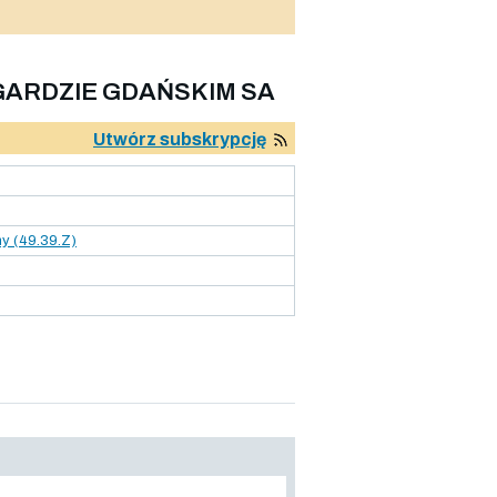
ARDZIE GDAŃSKIM SA
Utwórz subskrypcję
ny (49.39.Z)