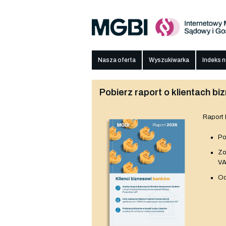
Nasza oferta
Wyszukiwarka
Indeks 
Pobierz raport o klientach 
Raport
Po
Z
V
Od