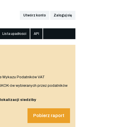
Utwórz konto
Zaloguj się
Lista upadłości
API
e Wykazu Podatników VAT
 SKOK-ów wybieranych przez podatników
 lokalizacji siedziby
Pobierz raport