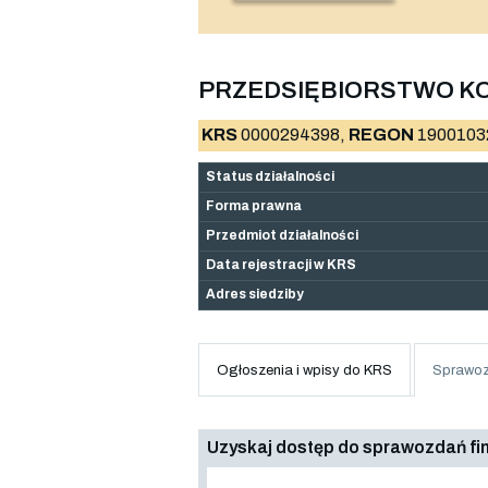
PRZEDSIĘBIORSTWO K
KRS
0000294398,
REGON
1900103
Status działalności
Forma prawna
Przedmiot działalności
Data rejestracji w KRS
Adres siedziby
Ogłoszenia i wpisy do KRS
Sprawoz
Uzyskaj dostęp do sprawozdań f