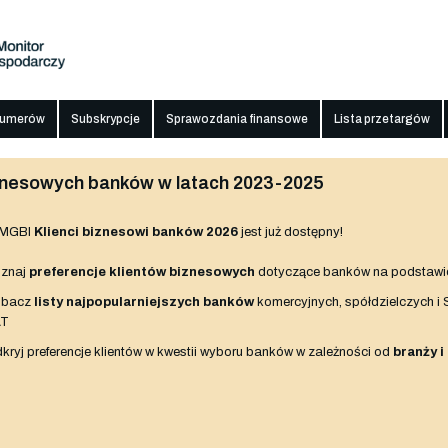
numerów
Subskrypcje
Sprawozdania finansowe
Lista przetargów
biznesowych banków w latach 2023-2025
 MGBI
Klienci biznesowi banków 2026
jest już dostępny!
znaj
preferencje klientów biznesowych
dotyczące banków na podstawi
obacz
listy najpopularniejszych banków
komercyjnych, spółdzielczych i
AT
kryj preferencje klientów w kwestii wyboru banków w zależności od
branży i