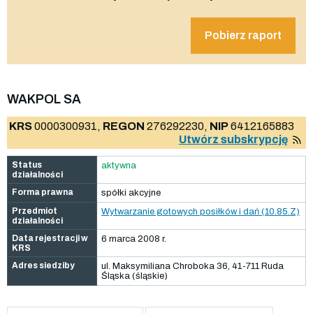
Pobierz raport
WAKPOL SA
KRS
0000300931,
REGON
276292230,
NIP
6412165883
Utwórz subskrypcję
Status
aktywna
działalności
Forma prawna
spółki akcyjne
Przedmiot
Wytwarzanie gotowych posiłków i dań (10.85.Z)
działalności
Data rejestracji w
6 marca 2008 r.
KRS
Adres siedziby
ul. Maksymiliana Chroboka 36, 41-711 Ruda
Śląska (śląskie)