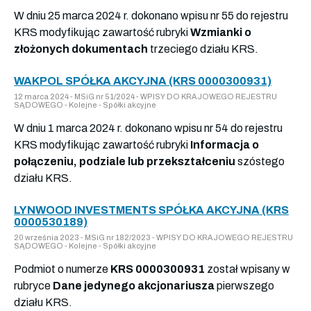
W dniu 25 marca 2024 r. dokonano wpisu nr 55 do rejestru
KRS modyfikując zawartość rubryki
Wzmianki o
złożonych dokumentach
trzeciego działu KRS.
WAKPOL SPÓŁKA AKCYJNA (KRS 0000300931)
12 marca 2024 - MSiG nr 51/2024 - WPISY DO KRAJOWEGO REJESTRU
SĄDOWEGO - Kolejne - Spółki akcyjne
W dniu 1 marca 2024 r. dokonano wpisu nr 54 do rejestru
KRS modyfikując zawartość rubryki
Informacja o
połączeniu, podziale lub przekształceniu
szóstego
działu KRS.
LYNWOOD INVESTMENTS SPÓŁKA AKCYJNA (KRS
0000530189)
20 września 2023 - MSiG nr 182/2023 - WPISY DO KRAJOWEGO REJESTRU
SĄDOWEGO - Kolejne - Spółki akcyjne
Podmiot o numerze
KRS 0000300931
został wpisany w
rubryce
Dane jedynego akcjonariusza
pierwszego
działu KRS.