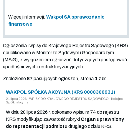
Więcej informacji:
Wakpol SA sprawozdanie
finansowe
Ogłoszenia i wpisy do Krajowego Rejestru Sądowego (KRS)
opublikowane w Monitorze Sądowym i Gospodarczym
(MSiG), z wyłączeniem ogłoszeń dotyczących postępowań
upadłościowych i restrukturyzacyjnych.
Znaleziono
87
pasujących ogłoszeń, strona
1
z
5
:
WAKPOL SPÓŁKA AKCYJNA (KRS 0000300931)
21 lipca 2026 - WPISY DO KRAJOWEGO REJESTRU SĄDOWEGO - Kolejne -
Spółki akcyjne
W dniu 20 lipca 2026 r. dokonano wpisu nr 74 do rejestru
KRS modyfikując zawartość rubryki
Organ uprawniony
do reprezentacji podmiotu
drugiego działu KRS.