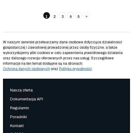
1
2
3
4
5
»
W naszym serwisie przetwarzamy dane osobowe dotyczące działalności
gospodarczej i zawodowej prowadzonej przez osoby fizyczne, a także
wykorzystujemy pliki cookies w celu zapewnienia prawidłowego działania
oraz dalszego rozwoju oferowanych przez nas usług. Szczegółowe
informacje na ten temat dostępne są na stronach:
Ochrona danych osobowych
oraz
Polityka prywatności
.
Nasza oferta
Dokumentacja API
Regulamin
Poradniki
Kontakt