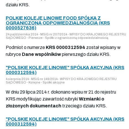
działu KRS.
POLKIE KOLEJE LINOWE FOOD SPÓŁKA Z
OGRANICZONĄ ODPOWIEDZIALNOŚCIĄ (KRS
0000527636)
24 października 2014 - MSiG nr 207/2014 - WPISY DO KRAJOWEGO REJESTRU
SĄDOWEGO - Pierwsze - Spółki z ograniczoną odpowiedzialnością
Podmiot o numerze
KRS 0000312594
został wpisany w
rubryce
Dane wspólników
pierwszego działu KRS.
"POLSKIE KOLEJE LINOWE" SPÓŁKA AKCYJNA (KRS
0000312594)
4 sierpnia 2014 - MSiG nr 149/2014 - WPISY DO KRAJOWEGO REJESTRU
SĄDOWEGO - Kolejne - Spółki akcyjne
W dniu 29 lipca 2014 r. dokonano wpisu nr 21 do rejestru
KRS modyfikując zawartość rubryki
Wzmianki o
złożonych dokumentach
trzeciego działu KRS.
"POLSKIE KOLEJE LINOWE" SPÓŁKA AKCYJNA (KRS
0000312594)