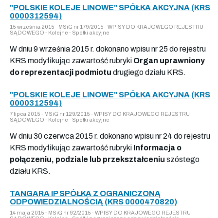
"POLSKIE KOLEJE LINOWE" SPÓŁKA AKCYJNA (KRS
0000312594)
15 września 2015 - MSiG nr 179/2015 - WPISY DO KRAJOWEGO REJESTRU
SĄDOWEGO - Kolejne - Spółki akcyjne
W dniu 9 września 2015 r. dokonano wpisu nr 25 do rejestru
KRS modyfikując zawartość rubryki
Organ uprawniony
do reprezentacji podmiotu
drugiego działu KRS.
"POLSKIE KOLEJE LINOWE" SPÓŁKA AKCYJNA (KRS
0000312594)
7 lipca 2015 - MSiG nr 129/2015 - WPISY DO KRAJOWEGO REJESTRU
SĄDOWEGO - Kolejne - Spółki akcyjne
W dniu 30 czerwca 2015 r. dokonano wpisu nr 24 do rejestru
KRS modyfikując zawartość rubryki
Informacja o
połączeniu, podziale lub przekształceniu
szóstego
działu KRS.
TANGARA IP SPÓŁKA Z OGRANICZONĄ
ODPOWIEDZIALNOŚCIĄ (KRS 0000470820)
14 maja 2015 - MSiG nr 92/2015 - WPISY DO KRAJOWEGO REJESTRU