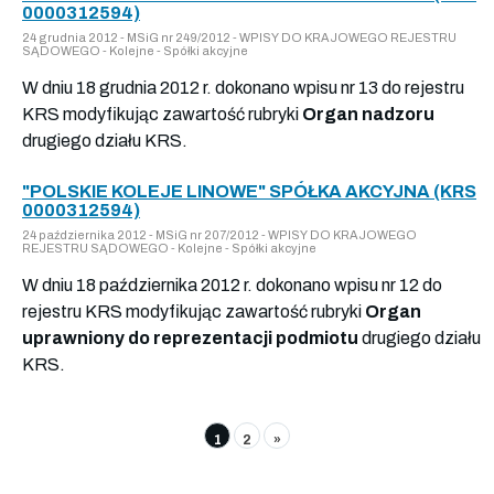
0000312594)
24 grudnia 2012 - MSiG nr 249/2012 - WPISY DO KRAJOWEGO REJESTRU
SĄDOWEGO - Kolejne - Spółki akcyjne
W dniu 18 grudnia 2012 r. dokonano wpisu nr 13 do rejestru
KRS modyfikując zawartość rubryki
Organ nadzoru
drugiego działu KRS.
"POLSKIE KOLEJE LINOWE" SPÓŁKA AKCYJNA (KRS
0000312594)
24 października 2012 - MSiG nr 207/2012 - WPISY DO KRAJOWEGO
REJESTRU SĄDOWEGO - Kolejne - Spółki akcyjne
W dniu 18 października 2012 r. dokonano wpisu nr 12 do
rejestru KRS modyfikując zawartość rubryki
Organ
uprawniony do reprezentacji podmiotu
drugiego działu
KRS.
1
2
»