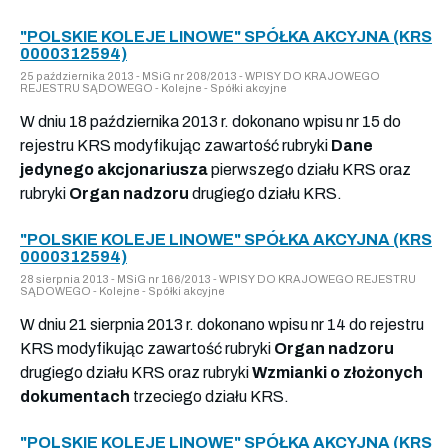
"POLSKIE KOLEJE LINOWE" SPÓŁKA AKCYJNA (KRS
0000312594)
25 października 2013 - MSiG nr 208/2013 - WPISY DO KRAJOWEGO
REJESTRU SĄDOWEGO - Kolejne - Spółki akcyjne
W dniu 18 października 2013 r. dokonano wpisu nr 15 do
rejestru KRS modyfikując zawartość rubryki
Dane
jedynego akcjonariusza
pierwszego działu KRS oraz
rubryki
Organ nadzoru
drugiego działu KRS.
"POLSKIE KOLEJE LINOWE" SPÓŁKA AKCYJNA (KRS
0000312594)
28 sierpnia 2013 - MSiG nr 166/2013 - WPISY DO KRAJOWEGO REJESTRU
SĄDOWEGO - Kolejne - Spółki akcyjne
W dniu 21 sierpnia 2013 r. dokonano wpisu nr 14 do rejestru
KRS modyfikując zawartość rubryki
Organ nadzoru
drugiego działu KRS oraz rubryki
Wzmianki o złożonych
dokumentach
trzeciego działu KRS.
"POLSKIE KOLEJE LINOWE" SPÓŁKA AKCYJNA (KRS