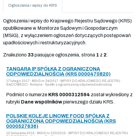
Ogłoszenia i wpisy do KRS
Ogłoszenia i wpisy do Krajowego Rejestru Sądowego (KRS)
opublikowane w Monitorze Sądowym i Gospodarczym
(MSiG), z wyłączeniem ogłoszeń dotyczących postępowań
upadłościowych i restrukturyzacyjnych.
Znaleziono
33
pasujące ogłoszenia, strona
1
z
2
:
TANGARA IP SPÓŁKA Z OGRANICZONĄ
ODPOWIEDZIALNOŚCIĄ (KRS 0000470820)
17 lutego 2017 - MSiG nr 34/2017 - WPISY DO KRAJOWEGO REJESTRU
SĄDOWEGO - Kolejne - Spółki z ograniczoną odpowiedzialnością
Podmiot o numerze
KRS 0000312594
został wykreślony z
rubryki
Dane wspólników
pierwszego działu KRS.
POLSKIE KOLEJE LINOWE FOOD SPÓŁKA Z
OGRANICZONĄ ODPOWIEDZIALNOŚCIĄ (KRS
0000527636)
12 listopada 2015 - MSiG nr 220/2015 - WPISY DO KRAJOWEGO REJESTRU