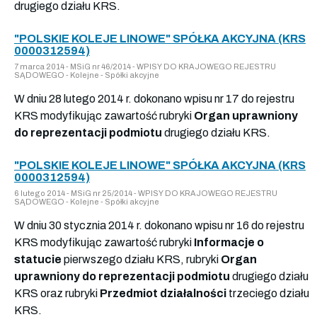
drugiego działu KRS.
"POLSKIE KOLEJE LINOWE" SPÓŁKA AKCYJNA (KRS
0000312594)
7 marca 2014 - MSiG nr 46/2014 - WPISY DO KRAJOWEGO REJESTRU
SĄDOWEGO - Kolejne - Spółki akcyjne
W dniu 28 lutego 2014 r. dokonano wpisu nr 17 do rejestru
KRS modyfikując zawartość rubryki
Organ uprawniony
do reprezentacji podmiotu
drugiego działu KRS.
"POLSKIE KOLEJE LINOWE" SPÓŁKA AKCYJNA (KRS
0000312594)
6 lutego 2014 - MSiG nr 25/2014 - WPISY DO KRAJOWEGO REJESTRU
SĄDOWEGO - Kolejne - Spółki akcyjne
W dniu 30 stycznia 2014 r. dokonano wpisu nr 16 do rejestru
KRS modyfikując zawartość rubryki
Informacje o
statucie
pierwszego działu KRS, rubryki
Organ
uprawniony do reprezentacji podmiotu
drugiego działu
KRS oraz rubryki
Przedmiot działalności
trzeciego działu
KRS.