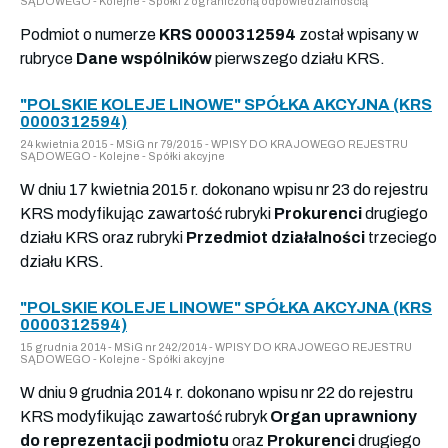
SĄDOWEGO - Kolejne - Spółki z ograniczoną odpowiedzialnością
Podmiot o numerze
KRS 0000312594
został wpisany w
rubryce
Dane wspólników
pierwszego działu KRS.
"POLSKIE KOLEJE LINOWE" SPÓŁKA AKCYJNA (KRS
0000312594)
24 kwietnia 2015 - MSiG nr 79/2015 - WPISY DO KRAJOWEGO REJESTRU
SĄDOWEGO - Kolejne - Spółki akcyjne
W dniu 17 kwietnia 2015 r. dokonano wpisu nr 23 do rejestru
KRS modyfikując zawartość rubryki
Prokurenci
drugiego
działu KRS oraz rubryki
Przedmiot działalności
trzeciego
działu KRS.
"POLSKIE KOLEJE LINOWE" SPÓŁKA AKCYJNA (KRS
0000312594)
15 grudnia 2014 - MSiG nr 242/2014 - WPISY DO KRAJOWEGO REJESTRU
SĄDOWEGO - Kolejne - Spółki akcyjne
W dniu 9 grudnia 2014 r. dokonano wpisu nr 22 do rejestru
KRS modyfikując zawartość rubryk
Organ uprawniony
do reprezentacji podmiotu
oraz
Prokurenci
drugiego