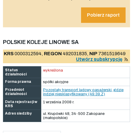
Pobierz raport
POLSKIE KOLEJE LINOWE SA
KRS
0000312594,
REGON
492031835,
NIP
7361519649
Utwórz subskrypcję
Status
wykreślona
działalności
Forma prawna
spółki akcyjne
Przedmiot
Pozostały transport lądowy pasażerski, gdzie
działalności
indziej niesklasyfikowany (49.39.Z)
Data rejestracji w
1 września 2008 r.
KRS
Adres siedziby
ul. Krupówki 48, 34-500 Zakopane
(małopolskie)