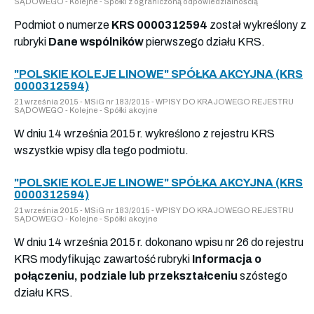
SĄDOWEGO - Kolejne - Spółki z ograniczoną odpowiedzialnością
Podmiot o numerze
KRS 0000312594
został wykreślony z
rubryki
Dane wspólników
pierwszego działu KRS.
"POLSKIE KOLEJE LINOWE" SPÓŁKA AKCYJNA (KRS
0000312594)
21 września 2015 - MSiG nr 183/2015 - WPISY DO KRAJOWEGO REJESTRU
SĄDOWEGO - Kolejne - Spółki akcyjne
W dniu 14 września 2015 r. wykreślono z rejestru KRS
wszystkie wpisy dla tego podmiotu.
"POLSKIE KOLEJE LINOWE" SPÓŁKA AKCYJNA (KRS
0000312594)
21 września 2015 - MSiG nr 183/2015 - WPISY DO KRAJOWEGO REJESTRU
SĄDOWEGO - Kolejne - Spółki akcyjne
W dniu 14 września 2015 r. dokonano wpisu nr 26 do rejestru
KRS modyfikując zawartość rubryki
Informacja o
połączeniu, podziale lub przekształceniu
szóstego
działu KRS.