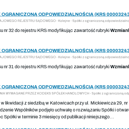
Z OGRANICZONĄ ODPOWIEDZIALNOŚCIĄ (KRS 00003243
 KRAJOWEGO REJESTRU SĄDOWEGO - Kolejne - Spółki z ograniczoną odpowiedzialno
su nr 32 do rejestru KRS modyfikując zawartość rubryki
Wzmiank
Z OGRANICZONĄ ODPOWIEDZIALNOŚCIĄ (KRS 00003243
 KRAJOWEGO REJESTRU SĄDOWEGO - Kolejne - Spółki z ograniczoną odpowiedzialno
su nr 31 do rejestru KRS modyfikując zawartość rubryki
Wzmiank
Z OGRANICZONĄ ODPOWIEDZIALNOŚCIĄ (KRS 00003243
SZENIA WYMAGANE PRZEZ KODEKS SPÓŁEK HANDLOWYCH - Spółki z ograniczoną odp
o. w likwidacji z siedzibą w Katowicach przy ul. Mickiewicza 29, 
nie Wspólników podjęło uchwałę o rozwiązaniu Spółki i otwarciu 
Spółki w terminie 3 miesięcy od publikacji niniejszego...