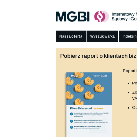
Nasza oferta
Wyszukiwarka
Indeks 
Pobierz raport o klientach 
Raport
Po
Z
V
Od