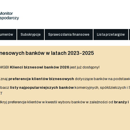
numerów
Subskrypcje
Sprawozdania finansowe
Lista przetargów
biznesowych banków w latach 2023-2025
 MGBI
Klienci biznesowi banków 2026
jest już dostępny!
znaj
preferencje klientów biznesowych
dotyczące banków na podstawi
obacz
listy najpopularniejszych banków
komercyjnych, spółdzielczych i
AT
kryj preferencje klientów w kwestii wyboru banków w zależności od
branży i