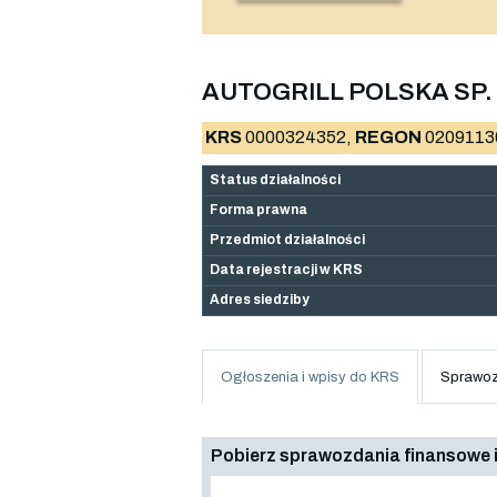
AUTOGRILL POLSKA SP. 
KRS
0000324352,
REGON
0209113
Status działalności
Forma prawna
Przedmiot działalności
Data rejestracji w KRS
Adres siedziby
Ogłoszenia i wpisy do KRS
Sprawoz
Pobierz sprawozdania finansowe i