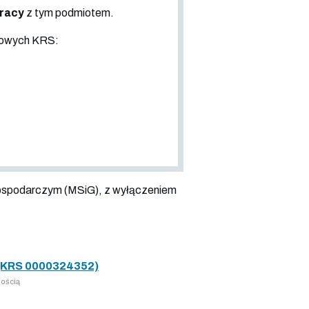
pracy
z tym podmiotem.
sowych KRS:
ospodarczym (MSiG), z wyłączeniem
KRS 0000324352)
ością