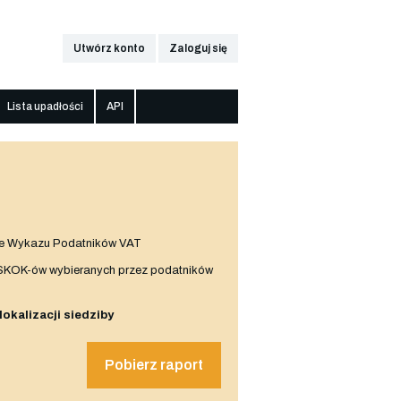
Utwórz konto
Zaloguj się
Lista upadłości
API
e Wykazu Podatników VAT
 SKOK-ów wybieranych przez podatników
 lokalizacji siedziby
Pobierz raport