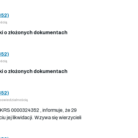
52)
ścią
i o złożonych dokumentach
52)
ścią
i o złożonych dokumentach
52)
owiedzialnością
nr KRS 0000324352 , informuje, że 29
jej likwidacji. Wzywa się wierzycieli