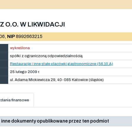
Z O.O. W LIKWIDACJI
06,
NIP
8992663215
wykreślona
spółki z ograniczoną odpowiedzialnością
Restauracje i inne stałe placówki gastronomiczne (56.10.A)
25 lutego 2009 r.
ul. Adama Mickiewicza 29, 40-085 Katowice (śląskie)
dania finansowe
 inne dokumenty opublikowane przez ten podmiot