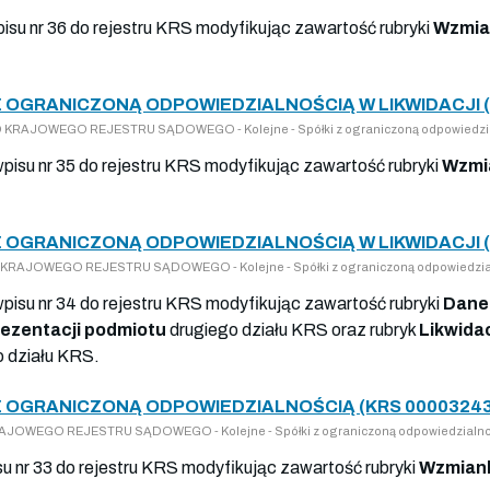
pisu nr 36 do rejestru KRS modyfikując zawartość rubryki
Wzmia
Z OGRANICZONĄ ODPOWIEDZIALNOŚCIĄ W LIKWIDACJI (
 DO KRAJOWEGO REJESTRU SĄDOWEGO - Kolejne - Spółki z ograniczoną odpowiedzi
wpisu nr 35 do rejestru KRS modyfikując zawartość rubryki
Wzmi
Z OGRANICZONĄ ODPOWIEDZIALNOŚCIĄ W LIKWIDACJI (
 DO KRAJOWEGO REJESTRU SĄDOWEGO - Kolejne - Spółki z ograniczoną odpowiedzia
wpisu nr 34 do rejestru KRS modyfikując zawartość rubryki
Dane
ezentacji podmiotu
drugiego działu KRS oraz rubryk
Likwida
 działu KRS.
Z OGRANICZONĄ ODPOWIEDZIALNOŚCIĄ (KRS 00003243
 KRAJOWEGO REJESTRU SĄDOWEGO - Kolejne - Spółki z ograniczoną odpowiedzialno
su nr 33 do rejestru KRS modyfikując zawartość rubryki
Wzmiank