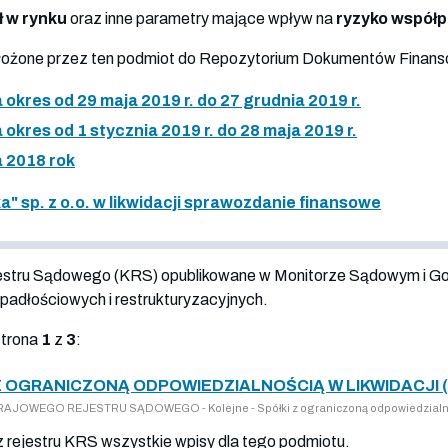
ł w rynku
oraz inne parametry mające wpływ na
ryzyko współ
złożone przez ten podmiot do Repozytorium Dokumentów Finan
kres od 29 maja 2019 r. do 27 grudnia 2019 r.
kres od 1 stycznia 2019 r. do 28 maja 2019 r.
 2018 rok
ka" sp. z o.o. w likwidacji sprawozdanie finansowe
jestru Sądowego (KRS) opublikowane w Monitorze Sądowym i G
adłościowych i restrukturyzacyjnych.
strona
1
z
3
:
Z OGRANICZONĄ ODPOWIEDZIALNOŚCIĄ W LIKWIDACJI (
 KRAJOWEGO REJESTRU SĄDOWEGO - Kolejne - Spółki z ograniczoną odpowiedzialn
z rejestru KRS wszystkie wpisy dla tego podmiotu.