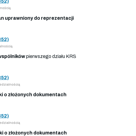
52)
nością
n uprawniony do reprezentacji
52)
lnością
wspólników
pierwszego działu KRS
52)
edzialnością
i o złożonych dokumentach
52)
edzialnością
i o złożonych dokumentach