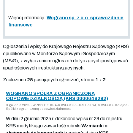
Więcej informacji:
Wograno sp. z o.o. sprawozdanie
finansowe
Ogłoszenia i wpisy do Krajowego Rejestru Sądowego (KRS)
opublikowane w Monitorze Sądowym i Gospodarczym
(MSiG), z wyłączeniem ogłoszeń dotyczących postępowań
upadłościowych i restrukturyzacyjnych.
Znaleziono
25
pasujących ogłoszeń, strona
1
z
2
:
WOGRANO SPÓŁKA Z OGRANICZONĄ
ODPOWIEDZIALNOŚCIĄ (KRS 0000648292)
3 grudnia 2025 - WPISY DO KRAJOWEGO REJESTRU SĄDOWEGO - Kolejne -
Spółki z ograniczoną odpowiedzialnością
W dniu 2 grudnia 2025 r. dokonano wpisu nr 28 do rejestru
KRS modyfikując zawartość rubryki
Wzmianki o
złożonych dokumentach
trzeciego działu KRS.