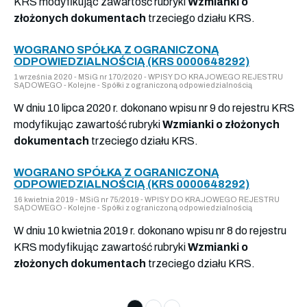
KRS modyfikując zawartość rubryki
Wzmianki o
złożonych dokumentach
trzeciego działu KRS.
WOGRANO SPÓŁKA Z OGRANICZONĄ
ODPOWIEDZIALNOŚCIĄ (KRS 0000648292)
1 września 2020 - MSiG nr 170/2020 - WPISY DO KRAJOWEGO REJESTRU
SĄDOWEGO - Kolejne - Spółki z ograniczoną odpowiedzialnością
W dniu 10 lipca 2020 r. dokonano wpisu nr 9 do rejestru KRS
modyfikując zawartość rubryki
Wzmianki o złożonych
dokumentach
trzeciego działu KRS.
WOGRANO SPÓŁKA Z OGRANICZONĄ
ODPOWIEDZIALNOŚCIĄ (KRS 0000648292)
16 kwietnia 2019 - MSiG nr 75/2019 - WPISY DO KRAJOWEGO REJESTRU
SĄDOWEGO - Kolejne - Spółki z ograniczoną odpowiedzialnością
W dniu 10 kwietnia 2019 r. dokonano wpisu nr 8 do rejestru
KRS modyfikując zawartość rubryki
Wzmianki o
złożonych dokumentach
trzeciego działu KRS.