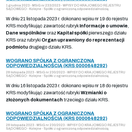
1 grudnia 2023 - MSiG nr 233/2023 - WPISY DO KRAJOWEGO REJESTRU
SĄDOWEGO - Kolejne - Spółki z ograniczoną odpowiedzialnością
W dniu 21 listopada 2023 r. dokonano wpisu nr 19 do rejestru
KRS modyfikując zawartość rubryk
Informacje o umowie
,
Dane wspólników
oraz
Kapitał spółki
pierwszego działu
KRS oraz rubryki
Organ uprawniony do reprezentacji
podmiotu
drugiego działu KRS.
WOGRANO SPÓŁKA Z OGRANICZONĄ
ODPOWIEDZIALNOŚCIĄ (KRS 0000648292)
28 listopada 2023 - MSiG nr 230/2023 - WPISY DO KRAJOWEGO REJESTRU
SĄDOWEGO - Kolejne - Spółki z ograniczoną odpowiedzialnością
W dniu 16 listopada 2023 r. dokonano wpisu nr 18 do rejestru
KRS modyfikując zawartość rubryki
Wzmianki o
złożonych dokumentach
trzeciego działu KRS.
WOGRANO SPÓŁKA Z OGRANICZONĄ
ODPOWIEDZIALNOŚCIĄ (KRS 0000648292)
28 listopada 2023 - MSiG nr 230/2023 - WPISY DO KRAJOWEGO REJESTRU
SĄDOWEGO - Kolejne - Spółki z ograniczoną odpowiedzialnością