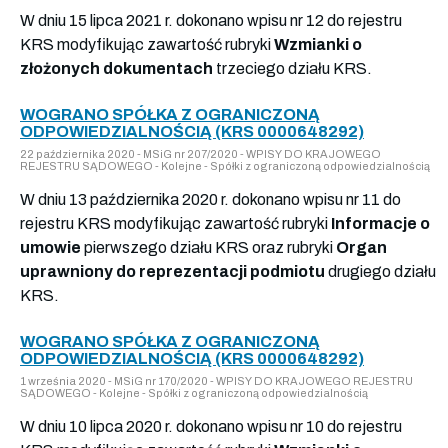
W dniu 15 lipca 2021 r. dokonano wpisu nr 12 do rejestru
KRS modyfikując zawartość rubryki
Wzmianki o
złożonych dokumentach
trzeciego działu KRS.
WOGRANO SPÓŁKA Z OGRANICZONĄ
ODPOWIEDZIALNOŚCIĄ (KRS 0000648292)
22 października 2020 - MSiG nr 207/2020 - WPISY DO KRAJOWEGO
REJESTRU SĄDOWEGO - Kolejne - Spółki z ograniczoną odpowiedzialnością
W dniu 13 października 2020 r. dokonano wpisu nr 11 do
rejestru KRS modyfikując zawartość rubryki
Informacje o
umowie
pierwszego działu KRS oraz rubryki
Organ
uprawniony do reprezentacji podmiotu
drugiego działu
KRS.
WOGRANO SPÓŁKA Z OGRANICZONĄ
ODPOWIEDZIALNOŚCIĄ (KRS 0000648292)
1 września 2020 - MSiG nr 170/2020 - WPISY DO KRAJOWEGO REJESTRU
SĄDOWEGO - Kolejne - Spółki z ograniczoną odpowiedzialnością
W dniu 10 lipca 2020 r. dokonano wpisu nr 10 do rejestru