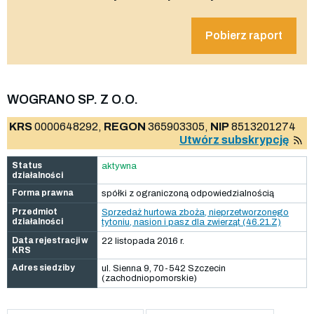
Pobierz raport
WOGRANO SP. Z O.O.
KRS
0000648292,
REGON
365903305,
NIP
8513201274
Utwórz subskrypcję
Status
aktywna
działalności
Forma prawna
spółki z ograniczoną odpowiedzialnością
Przedmiot
Sprzedaż hurtowa zboża, nieprzetworzonego
działalności
tytoniu, nasion i pasz dla zwierząt (46.21.Z)
Data rejestracji w
22 listopada 2016 r.
KRS
Adres siedziby
ul. Sienna 9, 70-542 Szczecin
(zachodniopomorskie)