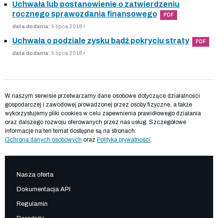
Uchwała lub postanowienie o zatwierdzeniu
rocznego sprawozdania finansowego
PDF
data dodania:
5 lipca 2018 r.
Uchwała o podziale zysku bądź pokryciu straty
PDF
data dodania:
5 lipca 2018 r.
W naszym serwisie przetwarzamy dane osobowe dotyczące działalności
gospodarczej i zawodowej prowadzonej przez osoby fizyczne, a także
wykorzystujemy pliki cookies w celu zapewnienia prawidłowego działania
oraz dalszego rozwoju oferowanych przez nas usług. Szczegółowe
informacje na ten temat dostępne są na stronach:
Ochrona danych osobowych
oraz
Polityka prywatności
.
Nasza oferta
Dokumentacja API
Regulamin