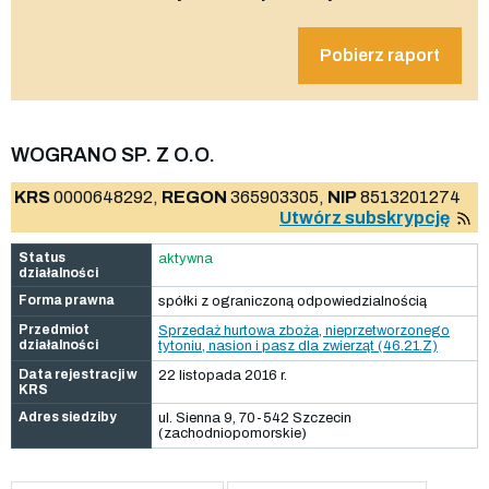
Pobierz raport
WOGRANO SP. Z O.O.
KRS
0000648292,
REGON
365903305,
NIP
8513201274
Utwórz subskrypcję
Status
aktywna
działalności
Forma prawna
spółki z ograniczoną odpowiedzialnością
Przedmiot
Sprzedaż hurtowa zboża, nieprzetworzonego
działalności
tytoniu, nasion i pasz dla zwierząt (46.21.Z)
Data rejestracji w
22 listopada 2016 r.
KRS
Adres siedziby
ul. Sienna 9, 70-542 Szczecin
(zachodniopomorskie)