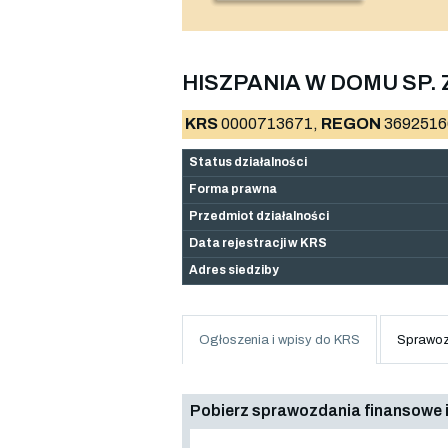
HISZPANIA W DOMU SP. Z
KRS
0000713671,
REGON
3692516
Status działalności
Forma prawna
Przedmiot działalności
Data rejestracji w KRS
Adres siedziby
Ogłoszenia i wpisy do KRS
Sprawoz
Pobierz sprawozdania finansowe i