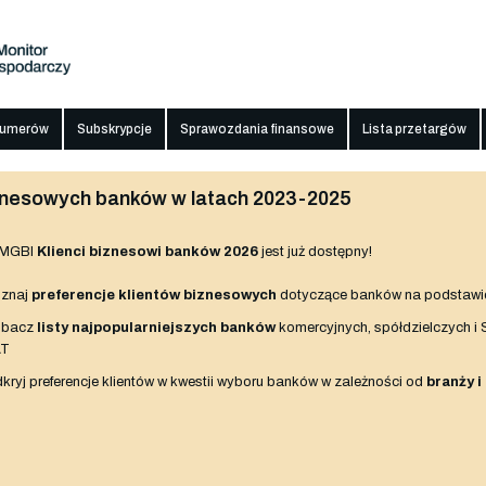
numerów
Subskrypcje
Sprawozdania finansowe
Lista przetargów
biznesowych banków w latach 2023-2025
 MGBI
Klienci biznesowi banków 2026
jest już dostępny!
znaj
preferencje klientów biznesowych
dotyczące banków na podstawi
obacz
listy najpopularniejszych banków
komercyjnych, spółdzielczych i
AT
kryj preferencje klientów w kwestii wyboru banków w zależności od
branży i