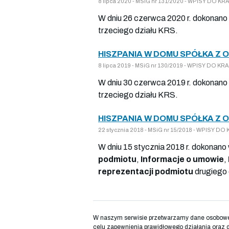
8 lipca 2020 - MSiG nr 131/2020 - WPISY DO 
W dniu 26 czerwca 2020 r. dokonano 
trzeciego działu KRS.
HISZPANIA W DOMU SPÓŁKA Z 
8 lipca 2019 - MSiG nr 130/2019 - WPISY DO 
W dniu 30 czerwca 2019 r. dokonano 
trzeciego działu KRS.
HISZPANIA W DOMU SPÓŁKA Z 
22 stycznia 2018 - MSiG nr 15/2018 - WPISY 
W dniu 15 stycznia 2018 r. dokonano
podmiotu
,
Informacje o umowie
,
reprezentacji podmiotu
drugiego 
W naszym serwisie przetwarzamy dane osobowe d
celu zapewnienia prawidłowego działania oraz 