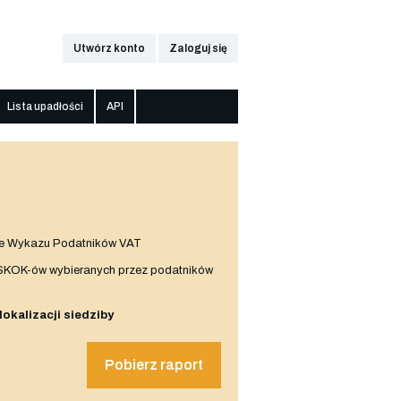
Utwórz konto
Zaloguj się
Lista upadłości
API
e Wykazu Podatników VAT
 SKOK-ów wybieranych przez podatników
 lokalizacji siedziby
Pobierz raport