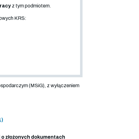
pracy
z tym podmiotem.
sowych KRS:
ospodarczym (MSiG), z wyłączeniem
1)
 o złożonych dokumentach