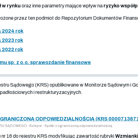
ł w rynku
oraz inne parametry mające wpływ na
ryzyko współ
złożone przez ten podmiot do Repozytorium Dokumentów Finan
 2024 rok
 2023 rok
 2022 rok
mu sp. z o.o. sprawozdanie finansowe
jestru Sądowego (KRS) opublikowane w Monitorze Sądowym i G
adłościowych i restrukturyzacyjnych.
OGRANICZONĄ ODPOWIEDZIALNOŚCIĄ (KRS 000071367
 SĄDOWEGO - Kolejne - Spółki z ograniczoną odpowiedzialnością
u nr 16 do rejestru KRS modyfikując zawartość rubryki
Wzmianki