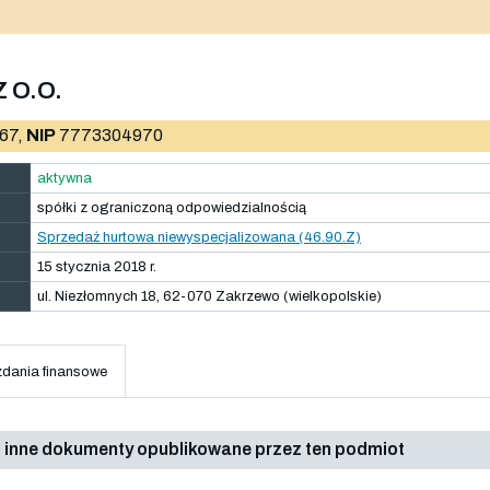
 O.O.
67,
NIP
7773304970
aktywna
spółki z ograniczoną odpowiedzialnością
Sprzedaż hurtowa niewyspecjalizowana (46.90.Z)
15 stycznia 2018 r.
ul. Niezłomnych 18, 62-070 Zakrzewo (wielkopolskie)
dania finansowe
 inne dokumenty opublikowane przez ten podmiot