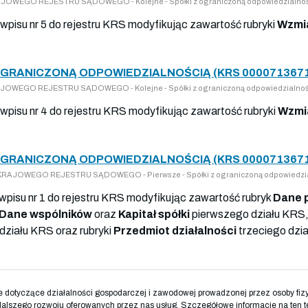
KRAJOWEGO REJESTRU SĄDOWEGO - Kolejne - Spółki z ograniczoną odpowiedzialno
wpisu nr 5 do rejestru KRS modyfikując zawartość rubryki
Wzmia
OGRANICZONĄ ODPOWIEDZIALNOŚCIĄ (KRS 000071367
KRAJOWEGO REJESTRU SĄDOWEGO - Kolejne - Spółki z ograniczoną odpowiedzialnoś
wpisu nr 4 do rejestru KRS modyfikując zawartość rubryki
Wzmi
OGRANICZONĄ ODPOWIEDZIALNOŚCIĄ (KRS 000071367
DO KRAJOWEGO REJESTRU SĄDOWEGO - Pierwsze - Spółki z ograniczoną odpowiedzi
 wpisu nr 1 do rejestru KRS modyfikując zawartość rubryk
Dane 
Dane wspólników
oraz
Kapitał spółki
pierwszego działu KRS,
działu KRS oraz rubryki
Przedmiot działalności
trzeciego dzi
otyczące działalności gospodarczej i zawodowej prowadzonej przez osoby fizyc
dalszego rozwoju oferowanych przez nas usług. Szczegółowe informacje na ten t