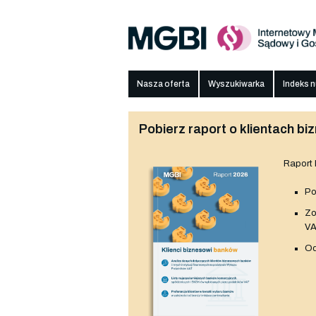
Nasza oferta
Wyszukiwarka
Indeks 
Pobierz raport o klientach 
Raport
Po
Z
V
Od