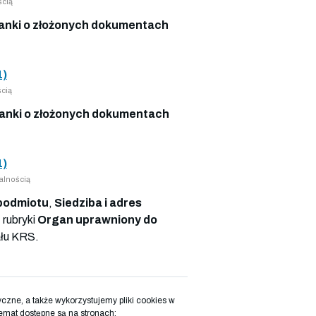
ścią
nki o złożonych dokumentach
1)
cią
anki o złożonych dokumentach
1)
alnością
podmiotu
,
Siedziba i adres
 rubryki
Organ uprawniony do
ału KRS.
zne, a także wykorzystujemy pliki cookies w
emat dostępne są na stronach: